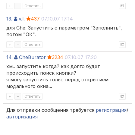
+
–
Ответить
13.
v.l.
437
07.10.07 17:14
для Che: Запустить с параметром "Заполнить",
потом "ОК".
+
–
Ответить
14.
CheBurator
3234
07.10.07 17:20
хм.. запустить когда? как долго будет
происходить поиск кнопки?
я могу запустить тольо перед открытием
модального окна...
+
–
Ответить
Для отправки сообщения требуется
регистрация
/
авторизация