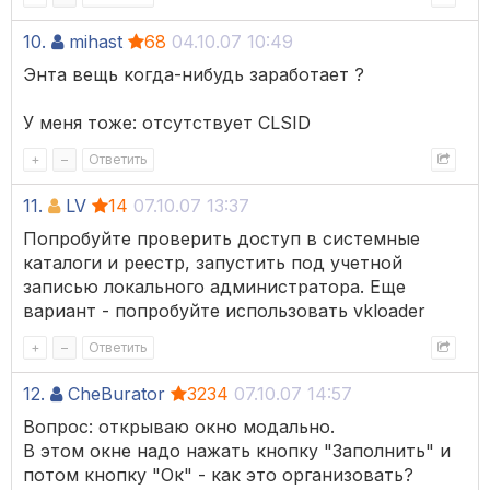
10.
mihast
68
04.10.07 10:49
Энта вещь когда-нибудь заработает ?
У меня тоже: отсутствует CLSID
+
–
Ответить
11.
LV
14
07.10.07 13:37
Попробуйте проверить доступ в системные
каталоги и реестр, запустить под учетной
записью локального администратора. Еще
вариант - попробуйте использовать vkloader
+
–
Ответить
12.
CheBurator
3234
07.10.07 14:57
Вопрос: открываю окно модально.
В этом окне надо нажать кнопку "Заполнить" и
потом кнопку "Ок" - как это организовать?