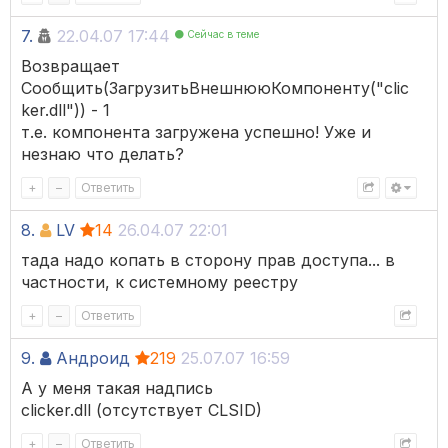
7.
22.04.07 17:44
Сейчас в теме
Возвращает
Сообщить(ЗагрузитьВнешнююКомпоненту("clic
ker.dll")) - 1
т.е. компонента загружена успешно! Уже и
незнаю что делать?
+
–
Ответить
8.
LV
14
26.04.07 22:01
тада надо копать в сторону прав доступа... в
частности, к системному реестру
+
–
Ответить
9.
Андроид
219
25.07.07 16:59
А у меня такая надпись
clicker.dll (отсутствует CLSID)
+
–
Ответить