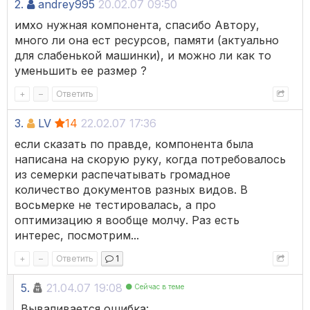
2.
andrey995
20.02.07 09:50
имхо нужная компонента, спасибо Автору,
много ли она ест ресурсов, памяти (актуально
для слабенькой машинки), и можно ли как то
уменьшить ее размер ?
+
–
Ответить
3.
LV
14
22.02.07 17:36
если сказать по правде, компонента была
написана на скорую руку, когда потребовалось
из семерки распечатывать громадное
количество документов разных видов. В
восьмерке не тестировалась, а про
оптимизацию я вообще молчу. Раз есть
интерес, посмотрим...
+
–
Ответить
1
5.
21.04.07 19:08
Сейчас в теме
Вываливается ошибка: