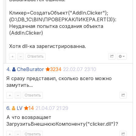
Кликер=СоздатьОбъект("AddIn.Clicker");
{D:\DB_1C\BIN\ПРОВЕРКАКЛИКЕРА.ERT(3)}:
Неудачная попытка создания объекта
(AddIn.Clicker)
Хотя dll-ка зарегистрированна.
+
–
Ответить
4.
CheBurator
3234
22.02.07 23:10
Я сразу представил, сколько всего можно
замутить...
+
–
Ответить
6.
LV
14
21.04.07 21:29
А что возвращает
ЗагрузитьВнешнююКомпоненту("clicker.dll")?
+
–
Ответить