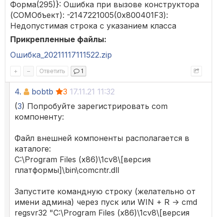
Форма(295)}: Ошибка при вызове конструктора
(COMОбъект): -2147221005(0x800401F3):
Недопустимая строка с указанием класса
Прикрепленные файлы:
Ошибка_20211117111522.zip
+
–
Ответить
1
4.
bobtb
3
17.11.21 11:32
(
3
) Попробуйте зарегистрировать com
компоненту:
Файл внешней компоненты располагается в
каталоге:
C:\Program Files (x86)\1cv8\[версия
платформы]\bin\comcntr.dll
Запустите командную строку (желательно от
имени админа) через пуск или WIN + R -> cmd
regsvr32 "C:\Program Files (x86)\1cv8\[версия