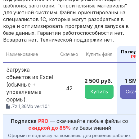
шаблоны, заготовки, "строительные материалы"
для учетной системы. Файлы ориентированы на
специалистов 1С, которые могут разобраться в
коде и оптимизировать программу для запуска в
базе данных. Гарантии работоспособности нет.
Возврата нет. Технической поддержки нет.
По под
Наименование
Скачано
Купить файл
PR
Загрузка
объектов из Excel
2 500 руб.
1 SM
(обычные +
42
Купить
Скач
управляемые
формы):
.7z 1,36Mb ver:1.0.1
Подписка
PRO
— скачивайте любые файлы со
скидкой до 85%
из Базы знаний
Оформите подписку на компанию для решения рабочих