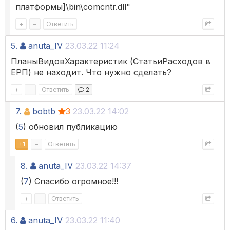
платформы]\bin\comcntr.dll"
+
–
Ответить
5.
anuta_IV
23.03.22 11:24
ПланыВидовХарактеристик (СтатьиРасходов в
ЕРП) не находит. Что нужно сделать?
+
–
Ответить
2
7.
bobtb
3
23.03.22 14:02
(
5
) обновил публикацию
+
1
–
Ответить
8.
anuta_IV
23.03.22 14:37
(
7
) Спасибо огромное!!!
+
–
Ответить
6.
anuta_IV
23.03.22 11:40