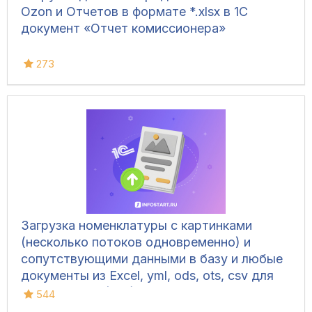
Ozon и Отчетов в формате *.xlsx в 1С
документ «Отчет комиссионера»
273
Загрузка номенклатуры c картинками
(несколько потоков одновременно) и
сопутствующими данными в базу и любые
документы из Excel, yml, ods, ots, csv для
УТ 10.3, УТ 11 (все), БП 3, КА 2, ERP 2, УНФ
544
1.6/3.0, Розница 2/3.0