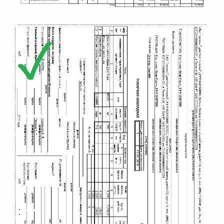
материалов в
-
-
эксплуатацию
Расход
-
-
материалов