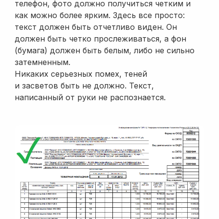
Приобретение
телефон, фото должно получиться четким и
услуг прочих
-
как можно более ярким. Здесь все просто:
активов
текст должен быть отчетливо виден. Он
должен быть четко прослеживаться, а фон
Комплектация
-
-
(бумага) должен быть белым, либо не сильно
номенклатуры
затемненным.
Выпуск
Никаких серьезных помех, теней
продукции
и засветов быть не должно. Текст,
Отчет
-
-
написанный от руки не распознается.
производства
за смену
Ввод остатков
-
-
-
товаров
Передача
товаров между
-
организациями
Передача