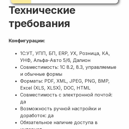
Отчет о
Технические
розничных
-
продажах
требования
Установка цен
номенклатуры
Регистрация
Конфигурации:
-
цен
1С:УТ, УПП, БП, ERP, УХ, Розница, КА,
номенклатуры
УНФ, Альфа-Авто 5/6, Далион
Переоценка
Совместимость: 1С 8.2, 8.3, управляемые
Установка цен
и обычные формы
номенклатуры
Форматы: PDF, XML, JPEG, PNG, BMP,
контрагентов
Excel (XLS, XLSX), DOC, HTML
Регистрация
-
Совместимость с электронной почтой:
цен
да
номенклатуры
Возможность ручной настройки и
поставщика
доработок: да
Обязательное наличие доступа в
Возврат