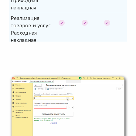
Приходная
накладная
Реализация
товаров и услуг
Расходная
накладная
Оприходование
товаров
Списание
товаров
Счет на оплату
-
покупателю
Счет на оплату
поставщика
-
Счет на оплату
(полученный)