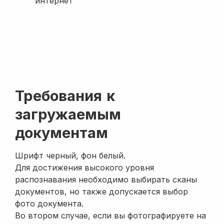
интернет
товаров
-
поставщику
Возврат
товаров от
-
покупателя
Перемещение
товаров
Требования к
Отчет
загружаемым
комиссионера о
продажах
документам
Отчет
Шрифт черный, фон белый.
комитенту о
Для достижения высокого уровня
продажах
распознавания необходимо выбирать сканы
Заказ на
документов, но также допускается выбор
внутреннее
-
-
фото документа.
потребление
Во втором случае, если вы фотографируете на