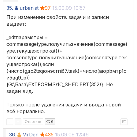
35.
urbanist
97
15.09.09 10:57
При изменении свойств задачи и записи
выдает:
_edtпараметры =
commessagetype.получитьзначение(commessaget
ype.текущаястрока())+
comsendtype.получитьзначение(comsendtype.тек
ущаястрока());если
(число(gдс2tзqюнэсrпiб7.task)=число(aюpbмтp1o
и5вg9_p))
{G:\База\EXTFORMS\1C_SHED.ERT(352)}: Не
задан вид.
Только после удаления задачи и ввода новой
всё нормально.
+
–
Ответить
6
36.
MrDen
435
15.09.09 12:46