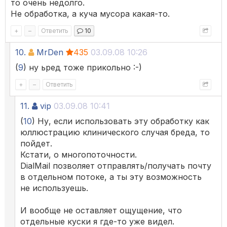
то очень недолго.
Не обработка, а куча мусора какая-то.
+
–
Ответить
10
10.
MrDen
435
03.09.08 10:26
(
9
) ну ьред тоже прикольно :-)
+
–
Ответить
11.
vip
03.09.08 10:41
(
10
) Ну, если использовать эту обработку как
юллюстрацию клинического случая бреда, то
пойдет.
Кстати, о многопоточности.
DialMail позволяет отправлять/получать почту
в отдельном потоке, а ты эту возможность
не используешь.
И вообще не оставляет ощущение, что
отдельные куски я где-то уже видел.