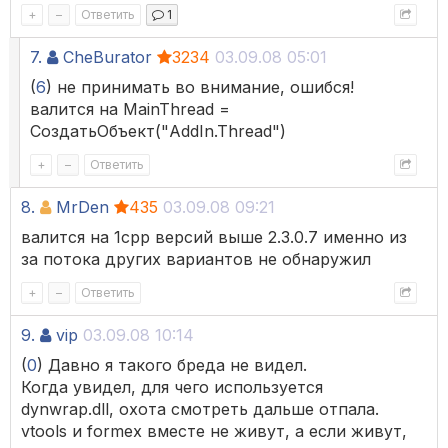
+
–
Ответить
1
7.
CheBurator
3234
03.09.08 05:01
(
6
) не принимать во внимание, ошибся!
валится на MainThread =
СоздатьОбъект("AddIn.Thread")
+
–
Ответить
8.
MrDen
435
03.09.08 09:21
валится на 1cpp версий выше 2.3.0.7 именно из
за потока других вариантов не обнаружил
+
–
Ответить
9.
vip
03.09.08 10:14
(
0
) Давно я такого бреда не видел.
Когда увидел, для чего используется
dynwrap.dll, охота смотреть дальше отпала.
vtools и formex вместе не живут, а если живут,