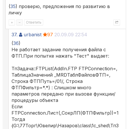
(
35
) проверю, предложения по развитию в
личку
+
–
Ответить
37.
urbanist
97
20.09.09 22:54
(
36
)
Не работает задание получения файла с
ФТП.При попытке нажать "Тест" выдает:
ТпЗадача::FTPList(AddIn.FTP FTPConnection=,
ТаблицаЗначений _MRDТаблФайловФТП=,
Строка ФТППуть=/01/, Строка
ФТПФильтр=*.*) : Слишком много
параметров передано при вызове функции/
процедуры объекта
Если
FTPConnection.Лист(,СокрЛП(ФТПФильтр))=1
Тогда
{G:\77Торг\Ювелир\Назаров\class\1c_shed\ТпЗ