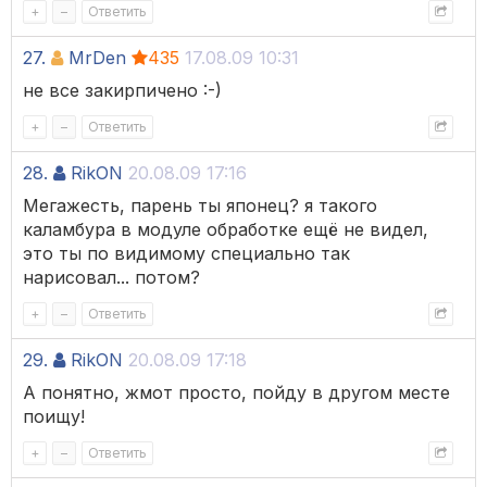
+
–
Ответить
27.
MrDen
435
17.08.09 10:31
не все закирпичено :-)
+
–
Ответить
28.
RikON
20.08.09 17:16
Мегажесть, парень ты японец? я такого
каламбура в модуле обработке ещё не видел,
это ты по видимому специально так
нарисовал... потом?
+
–
Ответить
29.
RikON
20.08.09 17:18
А понятно, жмот просто, пойду в другом месте
поищу!
+
–
Ответить