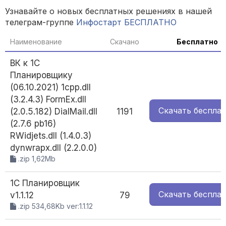
Узнавайте о новых бесплатных решениях в нашей
телеграм-группе
Инфостарт БЕСПЛАТНО
Наименование
Скачано
Бесплатно
ВК к 1С
Планировщику
(06.10.2021) 1cpp.dll
(3.2.4.3) FormEx.dll
Скачать
беспла
(2.0.5.182) DialMail.dll
1191
(2.7.6 pb16)
RWidjets.dll (1.4.0.3)
dynwrapx.dll (2.2.0.0)
.zip 1,62Mb
1С Планировщик
Скачать
беспла
v1.1.12
79
.zip 534,68Kb ver:1.1.12