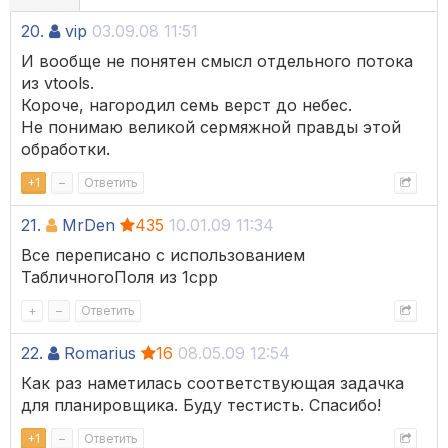
20.
vip
03.09.08 11:51
И вообще не понятен смысл отдельного потока
из vtools.
Короче, нагородил семь верст до небес.
Не понимаю великой сермяжной правды этой
обработки.
+
1
–
Ответить
21.
MrDen
435
10.01.09 11:34
Все переписано с использованием
ТабличногоПоля из 1cpp
+
–
Ответить
22.
Romarius
16
08.05.09 12:54
Как раз наметилась соответствующая задачка
для планировщика. Буду тестисть. Спасибо!
+
1
–
Ответить