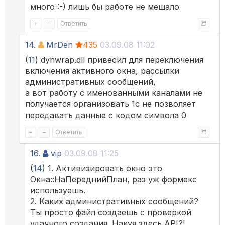
много :-) лишь бы работе не мешало
+
–
Ответить
14.
MrDen
435
03.09.08 11:02
(
11
) dynwrap.dll привесил для переключения
включения активного окна, рассылки
административных сообщений,
а вот работу с именованными каналами не
получается организовать 1с не позволяет
передавать данные с кодом символа 0
+
–
Ответить
16.
vip
03.09.08 11:25
(
14
) 1. Активизировать окно это
Окна::НаПереднийПлан, раз уж формекс
используешь.
2. Каких административных сообщений?
Ты просто файл создаешь с проверкой
удачного создания. Накуя здесь API?!