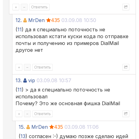
+
–
Ответить
12.
MrDen
435
03.09.08 10:50
(
11
) да я специально поточность не
использовал кстати куски кода по отправке
почты и получению из примеров DialMail
другое нет
+
–
Ответить
13.
vip
03.09.08 10:57
(
11
) > да я специально поточность не
использовал
Почему? Это же основная фишка DialMail
+
–
Ответить
15.
MrDen
435
03.09.08 11:06
(
13
) согласен :-) думаю позже сделаю идей