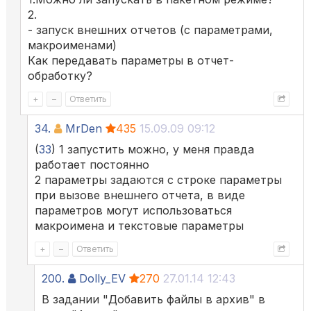
2.
- запуск внешних отчетов (с параметрами,
макроименами)
Как передавать параметры в отчет-
обработку?
+
–
Ответить
34.
MrDen
435
15.09.09 09:12
(
33
) 1 запустить можно, у меня правда
работает постоянно
2 параметры задаются с строке параметры
при вызове внешнего отчета, в виде
параметров могут использоваться
макроимена и текстовые параметры
+
–
Ответить
200.
Dolly_EV
270
27.01.14 12:43
В задании "Добавить файлы в архив" в