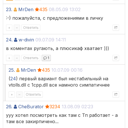
23.
MrDen
435
08.05.09 13:02
:-) пожалуйста, с предложениями в личку
+
–
Ответить
24.
w-divin
09.07.09 14:11
в коментах ругають, а плюсикаф хватает )))
+
–
Ответить
1
25.
MrDen
435
10.07.09 00:16
(
24
) первый вариант был нестабильный на
vtolls.dll с 1cpp.dll все намного симпатичнее
+
–
Ответить
26.
CheBurator
3234
13.08.09 02:23
ууу хотел посмотреть как там с Тп работает - а
там все закирпичено...