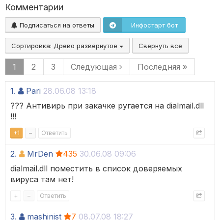
Комментарии
Подписаться на ответы
Инфостарт бот
Сортировка:
Древо развёрнутое
Свернуть все
1
2
3
Следующая
Последняя
1.
Pari
28.06.08 13:18
??? Антивирь при закачке ругается на dialmail.dll
!!!
+
1
–
Ответить
2.
MrDen
435
30.06.08 09:06
dialmail.dll поместить в список доверяемых
вируса там нет!
+
–
Ответить
3.
mashinist
7
08.07.08 18:27