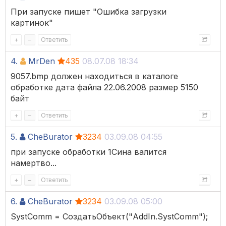
При запуске пишет "Ошибка загрузки
картинок"
+
–
Ответить
4.
MrDen
435
08.07.08 18:34
9057.bmp должен находиться в каталоге
обработке дата файла 22.06.2008 размер 5150
байт
+
–
Ответить
5.
CheBurator
3234
03.09.08 04:55
при запуске обработки 1Сина валится
намертво...
+
–
Ответить
6.
CheBurator
3234
03.09.08 05:00
SystComm = СоздатьОбъект("AddIn.SystComm");