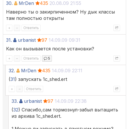
30.
MrDen
435
20.08.09 21:55
Наверно ты о закирпиченном? Ну дык классы
там полностью открыты
+
–
Ответить
31.
urbanist
97
14.09.09 09:31
Как он вызывается после установки?
+
–
Ответить
5
32.
MrDen
435
14.09.09 22:11
(
31
) запускать 1c_shed.ert
+
–
Ответить
33.
urbanist
97
14.09.09 22:38
(
32
) Спасибо,сам тормознул-забыл вытащить
из архива 1c_shed.ert.
1.Можно ли запускать в пакетном режиме?