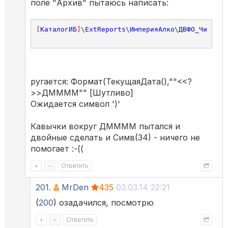
поле "Архив" пытаюсь написать:
[
КаталогИБ
]
\
ExtReports
\
ИмперияАлко
\
ДВФО_Чита_Эл
ругается: Формат(ТекущаяДата(),""<<?
>>ДММММ"" [Шутливо]
Ожидается символ ')'
Кавычки вокруг ДММММ пытался и
двойные сделать и Симв(34) - ничего не
помогает :-((
+
–
Ответить
201.
MrDen
435
03.03.14 22:21
(
200
) озадачился, посмотрю
+
–
Ответить