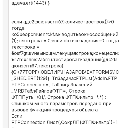
адача.ert(1443) }
если gдс2tзqюнэсrпiб7.количествострок()>0
тогда
ко5beорcmuеnгckf.выводитьвокносообщений
(1);текстрока = 0;если cbxвсезадания=0 тогда
текстрока =
ёosf7gtщvйеыисщм.текущаястрока;конецесли;
ъr7h1хзлms2aбггн.тестироватьзадания(gдс2tз
qюнэсrпiб7,текстрока);
{G:\77ТОРГ\ЮВЕЛИР\НАЗАРОВ\EXTFORMS\1C
_SHED.ERT(129)}: ТпЗадача::FTPList(AddIn.FTP
FTPConnection=, ТаблицаЗначений
_MRDТаблФайловФТП=, Строка
ФТППуть=/01/, Строка ФТПФильтр=*.*) :
Слишком много параметров передано при
вызове функции/процедуры объекта
Если
FTPConnection.Лист(,СокрЛП(ФТПФильтр))=1