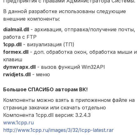
Предприятия с правами Администратора Системы.
В данной разработке использованы следующие
внешние компоненты:
dialmail.dll
- архивация, отправка/получение почты,
работа с FTP
1cpp.dll
- визуализация (ТП)
formex.dll
- доп. обработка окон, обработка мыши и
клавиш
dynwrapx.dll
- вызов функций Win32API
rwidjets.dll
- меню
Большое СПАСИБО авторам ВК!
Компоненты можно взять в приложенном файле на
странице закачки или скачать отдельно
Компонента 1cpp.dll версия: 3.2.4.3
www.1cpp.ru
http://www.1cpp.ru/images/3/32/Icpp-latest.rar