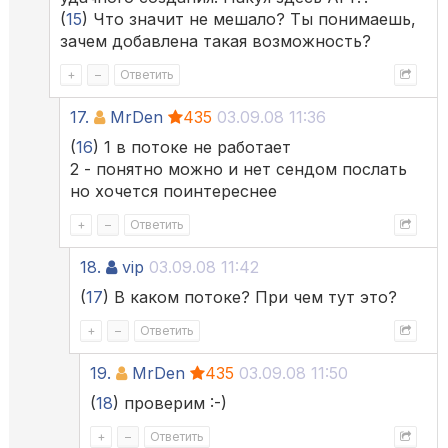
(
15
) Что значит не мешало? Ты понимаешь,
зачем добавлена такая возможность?
+
–
Ответить
17.
MrDen
435
03.09.08 11:36
(
16
) 1 в потоке не работает
2 - понятно можно и нет сендом послать
но хочется поинтереснее
+
–
Ответить
18.
vip
03.09.08 11:42
(
17
) В каком потоке? При чем тут это?
+
–
Ответить
19.
MrDen
435
03.09.08 11:50
(
18
) проверим :-)
+
–
Ответить