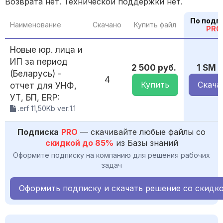
Возврата нет. Технической поддержки нет.
По подп
Наименование
Скачано
Купить файл
PRO
Новые юр. лица и
ИП за период
2 500 руб.
1 SM
(Беларусь) -
4
Купить
Скача
отчет для УНФ,
УТ, БП, ERP:
.erf 11,50Kb ver:1.1
Подписка
PRO
— скачивайте любые файлы со
скидкой до 85%
из Базы знаний
Оформите подписку на компанию для решения рабочих
задач
Оформить подписку и скачать решение со скидк