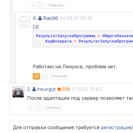
+
–
Ответить
4.
Rais96
24.06.25 09:16
(
3
)
РезультатЗапускаПрограммы
=
ОбщегоНазнач
КодВозврата
=
РезультатЗапускаПрогра
Работаю на Линуксе, проблем нет.
+
1
–
Ответить
2.
insurgut
208
11.10.22 15:42
После адаптации под сервер позволяет тво
+
–
Ответить
Для отправки сообщения требуется
регистрация
/