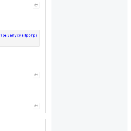
етрыЗапускаПрограммы
);