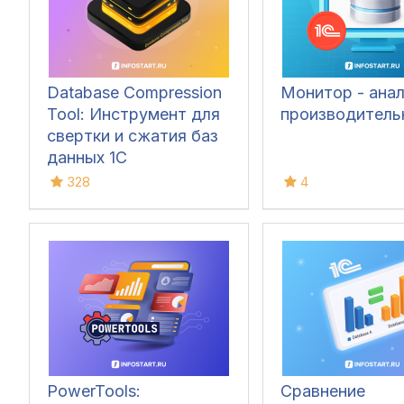
Database Compression
Монитор - ана
Tool: Инструмент для
производитель
свертки и сжатия баз
данных 1С
328
4
PowerTools:
Сравнение