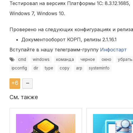
Тестировал на версиях Платформы 1С: 8.3.12.1685, 8.3
Windows 7, Windows 10.
Проверено на следующих конфигурациях и релиза
Документооборот КОРП, релизы 2.1.16.1
Вступайте в нашу телеграмм-группу
Инфостарт
cmd
windows
команда
черное
окно
убрать
ipconfig
dir
type
copy
arp
systeminfo
+
6
–
См. также