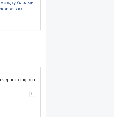
 между базами
еквизитам
й чёрного экрана