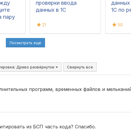
ежду
проверки ввода
данных
дите
данных в 1С
1С по р
а пару
21
50
Посмотреть ещё
тировка:
Древо развёрнутое
Свернуть все
полнительных программ, временных файлов и мелькани
итировать из БСП часть кода? Спасибо.