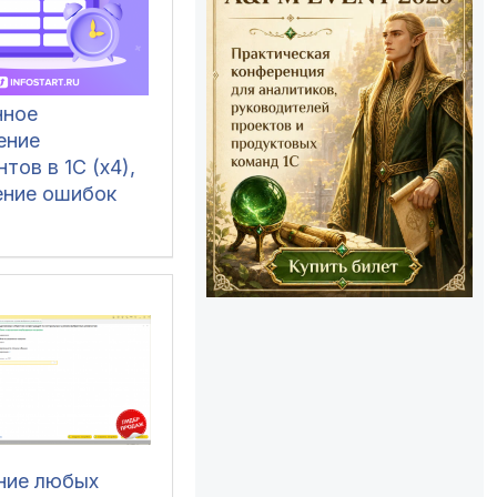
нное
ение
тов в 1С (x4),
ение ошибок
четов и зачет
 (Бухгалтерия
ние любых