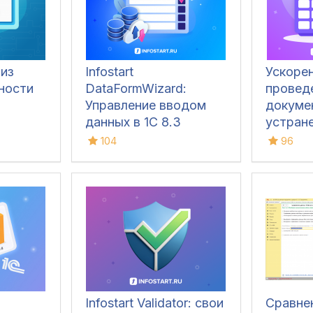
лиз
Infostart
Ускоре
ности
DataFormWizard:
провед
Управление вводом
докумен
данных в 1С 8.3
устран
60/62 с
104
96
авансов
3.0)
Infostart Validator: свои
Сравне