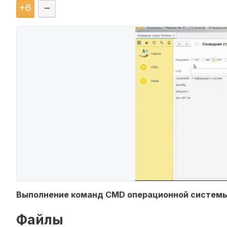
+
6
–
Выполнение команд CMD операционной системы W
Файлы