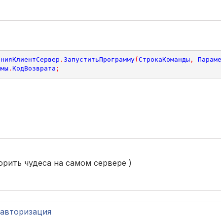
енияКлиентСервер
.
ЗапуститьПрограмму
(
СтрокаКоманды
,
Парам
ммы
.
КодВозврата
;
рить чудеса на самом сервере )
авторизация