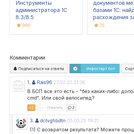
Инструменты
документов м
администратора 1С
базами 1С: най
8.3/8.5
расхождения з
кликов
969
25
Комментарии
Подписаться на ответы
Инфостарт бот
Сор
1.
Rais96
27.02.22 21:36
В БСП все это есть - "без каких-либо: до
cmd". Или свой велосипед?
+
2
–
Ответить
2
3.
dctvghbdtn
05.05.25 19:31
(
1
) С возвратом результата? Можете проц