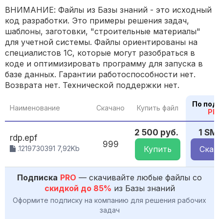
ВНИМАНИЕ: Файлы из Базы знаний - это исходный
код разработки. Это примеры решения задач,
шаблоны, заготовки, "строительные материалы"
для учетной системы. Файлы ориентированы на
специалистов 1С, которые могут разобраться в
коде и оптимизировать программу для запуска в
базе данных. Гарантии работоспособности нет.
Возврата нет. Технической поддержки нет.
По под
Наименование
Скачано
Купить файл
PR
2 500 руб.
1 SM
rdp.epf
999
.1219730391 7,92Kb
Купить
Скач
Подписка
PRO
— скачивайте любые файлы со
скидкой до 85%
из Базы знаний
Оформите подписку на компанию для решения рабочих
задач