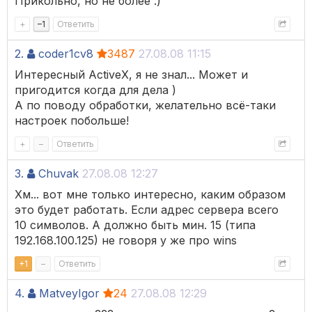
Прикольно, но не более :)
+
–
1
Ответить
2.
coder1cv8
3487
27.08.08 11:15
Интересный ActiveX, я не знал... Может и
пригодится когда для дела )
А по поводу обработки, желательно всё-таки
настроек побольше!
+
–
Ответить
3.
Chuvak
27.08.08 12:27
Хм... вот мне только интересно, каким образом
это будет работать. Если адрес сервера всего
10 символов. А должно быть мин. 15 (типа
192.168.100.125) не говоря у же про wins
+
1
–
Ответить
4.
MatveyIgor
24
27.08.08 12:29