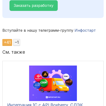
Заказать разработку
Вступайте в нашу телеграмм-группу
Инфостарт
+
41
–
1
См. также
Интеграция 1С с API Boxberry, СДЭК,