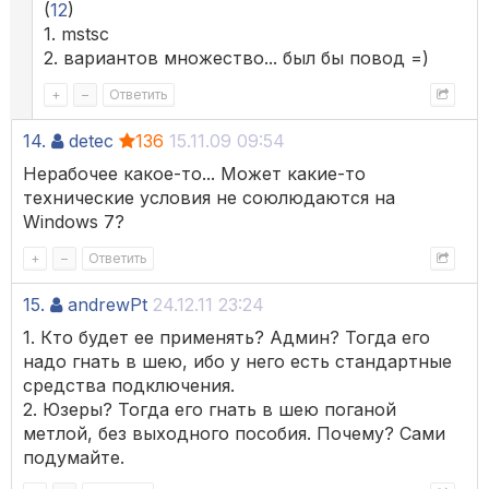
(
12
)
1. mstsc
2. вариантов множество... был бы повод =)
+
–
Ответить
14.
detec
136
15.11.09 09:54
Нерабочее какое-то... Может какие-то
технические условия не союлюдаются на
Windows 7?
+
–
Ответить
15.
andrewPt
24.12.11 23:24
1. Кто будет ее применять? Админ? Тогда его
надо гнать в шею, ибо у него есть стандартные
средства подключения.
2. Юзеры? Тогда его гнать в шею поганой
метлой, без выходного пособия. Почему? Сами
подумайте.