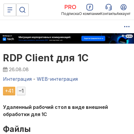
Подписка
О компании
Контакты
Аккаунт
RDP Client для 1С
26.08.08
Интеграция
-
WEB-интеграция
+
41
–
1
Удаленный рабочий стол в виде внешней
обработки для 1С
Файлы