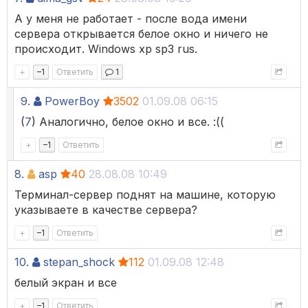
А у меня не работает - после вода имени
сервера открывается белое окно и ничего не
происходит. Windows xp sp3 rus.
+
–
1
Ответить
1
9.
PowerBoy
3502
01.09.08 06:15
(
7
) Аналогично, белое окно и все. :((
+
–
1
Ответить
8.
asp
40
28.08.08 10:49
Терминал-сервер поднят на машине, которую
указываете в качестве сервера?
+
–
1
Ответить
10.
stepan_shock
112
01.09.08 12:48
белый экран и все
+
–
1
Ответить