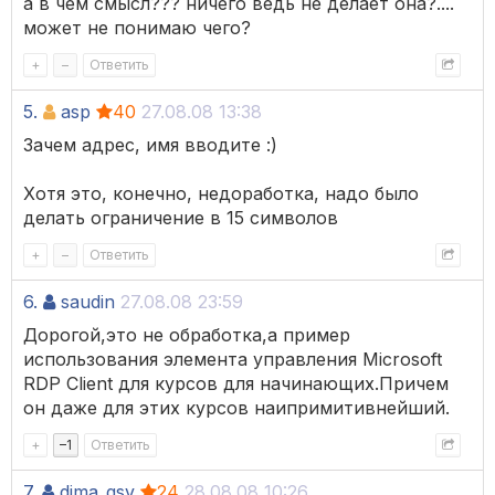
а в чем смысл??? ничего ведь не делает она?....
может не понимаю чего?
+
–
Ответить
5.
asp
40
27.08.08 13:38
Зачем адрес, имя вводите :)
Хотя это, конечно, недоработка, надо было
делать ограничение в 15 символов
+
–
Ответить
6.
saudin
27.08.08 23:59
Дорогой,это не обработка,а пример
использования элемента управления Microsoft
RDP Client для курсов для начинающих.Причем
он даже для этих курсов наипримитивнейший.
+
–
1
Ответить
7.
dima_gsv
24
28.08.08 10:26