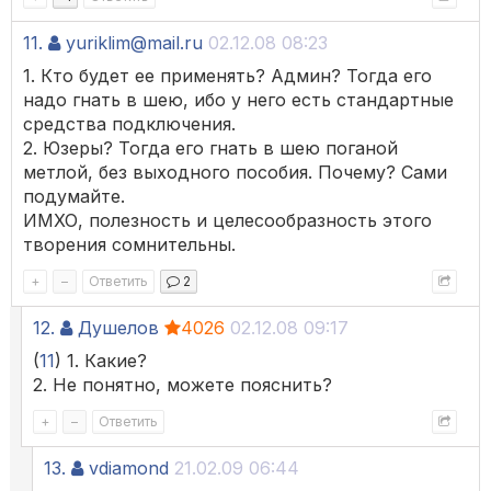
11.
yuriklim@mail.ru
02.12.08 08:23
1. Кто будет ее применять? Админ? Тогда его
надо гнать в шею, ибо у него есть стандартные
средства подключения.
2. Юзеры? Тогда его гнать в шею поганой
метлой, без выходного пособия. Почему? Сами
подумайте.
ИМХО, полезность и целесообразность этого
творения сомнительны.
+
–
Ответить
2
12.
Душелов
4026
02.12.08 09:17
(
11
) 1. Какие?
2. Не понятно, можете пояснить?
+
–
Ответить
13.
vdiamond
21.02.09 06:44