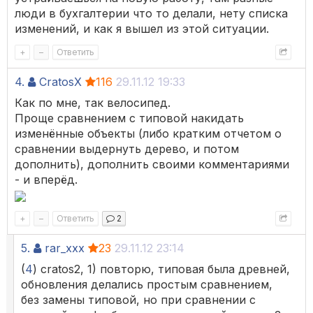
люди в бухгалтерии что то делали, нету списка
изменений, и как я вышел из этой ситуации.
+
–
Ответить
4.
CratosX
116
29.11.12 19:33
Как по мне, так велосипед.
Проще сравнением с типовой накидать
изменённые объекты (либо кратким отчетом о
сравнении выдернуть дерево, и потом
дополнить), дополнить своими комментариями
- и вперёд.
+
–
Ответить
2
5.
rar_xxx
23
29.11.12 23:14
(
4
) cratos2, 1) повторю, типовая была древней,
обновления делались простым сравнением,
без замены типовой, но при сравнении с