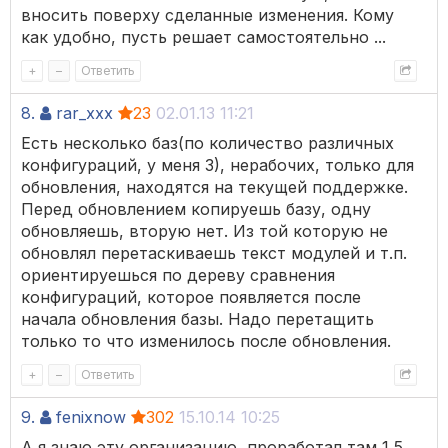
вносить поверху сделанные изменения. Кому
как удобно, пусть решает самостоятельно ...
+
–
Ответить
8.
rar_xxx
23
02.01.13 11:21
Есть несколько баз(по количество различных
конфигураций, у меня 3), нерабочих, только для
обновления, находятся на текущей поддержке.
Перед обновлением копируешь базу, одну
обновляешь, вторую нет. Из той которую не
обновлял перетаскиваешь текст модулей и т.п.
ориентируешься по дереву сравнения
конфигураций, которое появляется после
начала обновления базы. Надо перетащить
только то что изменилось после обновления.
+
–
Ответить
9.
fenixnow
302
15.10.14 10:25
А я знаю эту организацию, проработал там 1,5