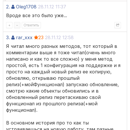
2.
Oleg1708
28.11.12 11:37
Вроде все это было уже...
+
–
Ответить
3.
rar_xxx
23
28.11.12 12:58
Я читал много разных методов, тот который в
комментарии выше я тоже читал(очень много
написано и как то все сложно) у меня метод
простой, есть 1 конфигурация на поддержке и я
просто на каждый новый релиз ее копирую,
обновляю, открываю прошлый
релиз(+мойФункционал) запускаю обновление,
смотрю какие объекты обновились и в
обновленный релиз перетаскиваю свой
функционал из прошлого релиза(+мой
функционал).
В основном история про то как ты
устраиваешься на новую работу, там разные