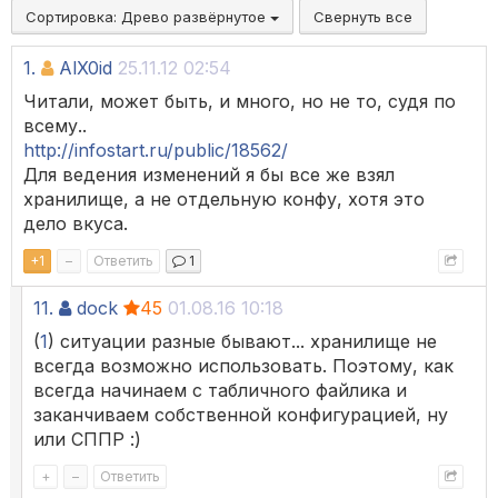
Сортировка:
Древо развёрнутое
Свернуть все
1.
AlX0id
25.11.12 02:54
Читали, может быть, и много, но не то, судя по
всему..
http://infostart.ru/public/18562/
Для ведения изменений я бы все же взял
хранилище, а не отдельную конфу, хотя это
дело вкуса.
+
1
–
Ответить
1
11.
dock
45
01.08.16 10:18
(
1
) ситуации разные бывают... хранилище не
всегда возможно использовать. Поэтому, как
всегда начинаем с табличного файлика и
заканчиваем собственной конфигурацией, ну
или СППР :)
+
–
Ответить