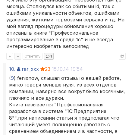
месяца. Столкнулся как со сбитыми id, так с
ошибками уникальности объектов, ошибками
удаления, жуткими тормозами сервака и тд. На
мой взгляд процедуры обновления хорошо
описаны в книге "Профессиональное
программирование в среде 1с" и не всегда
интересно изобретать велосипед
+
–
Ответить
1
10.
rar_xxx
23
15.10.14 19:54
(
9
) fenixnow, слышал отзывы о вашей работе,
мягко говоря меньше нуля, из всех отделов
компании, наверно все вокруг было косячным,
глючило и все дураки.
Книга называется "Профессиональная
разработка в системе "1С:Предприятие
8"",при написании статьи я предполагал что
читающий умеет полноценно работать с
сравнением объединением и в частности, я