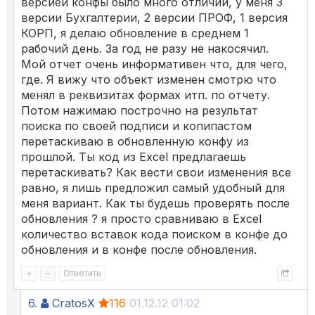
версией конфы было много отличий, у меня 3
версии Бухгалтерии, 2 версии ПРОФ, 1 версия
КОРП, я делаю обновление в среднем 1
рабочий день. За год не разу не накосячил.
Мой отчет очень информативен что, для чего,
где. Я вижу что объект изменен смотрю что
менял в реквизитах формах итп. по отчету.
Потом нажимаю построчно на результат
поиска по своей подписи и копипастом
перетаскиваю в обновленную конфу из
прошлой. Ты код из Excel предлагаешь
перетаскивать? Как вести свои изменения все
равно, я лишь предложил самый удобный для
меня вариант. Как ты будешь проверять после
обновления ? я просто сравниваю в Excel
количество вставок кода поиском в конфе до
обновления и в конфе после обновления.
+
–
Ответить
6.
CratosX
116
01.12.12 01:02