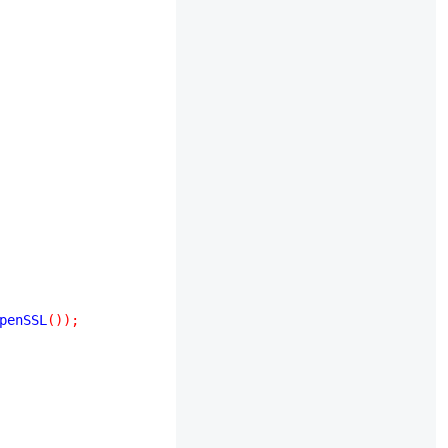
penSSL
(
)
)
;