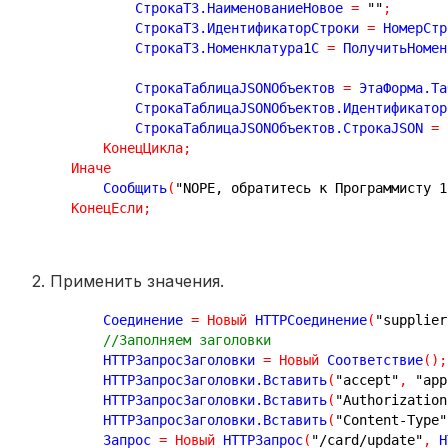
            СтрокаТЗ.НаименованиеНовое 
=
""
;
            СтрокаТЗ.ИдентификаторСтроки 
=
 НомерСтр
            СтрокаТЗ.Номенклатура
1
С 
=
 ПолучитьНомен
            СтрокаТаблицаJSONОбъектов 
=
 ЭтаФорма.Та
            СтрокаТаблицаJSONОбъектов.Идентификатор
            СтрокаТаблицаJSONОбъектов.СтрокаJSON 
=
 
КонецЦикла
;
Иначе
        Сообщить
(
"NOPE, обратитесь к Программисту 1
КонецЕсли
;
2. Применить значения.
        Соединение 
=
Новый
 HTTPСоединение
(
"supplier
//Заполняем заголовки
        HTTPЗапросЗаголовки 
=
Новый
 Соответствие
(
)
;
        HTTPЗапросЗаголовки.Вставить
(
"accept"
,
"app
        HTTPЗапросЗаголовки.Вставить
(
"Authorization
        HTTPЗапросЗаголовки.Вставить
(
"Content-Type"
        Запрос 
=
Новый
 HTTPЗапрос
(
"/card/update"
,
 H