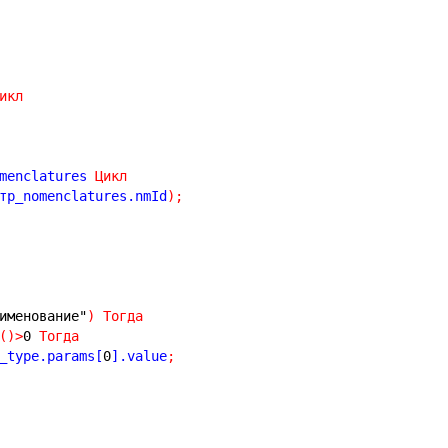
икл
menclatures 
Цикл
тр_nomenclatures.nmId
)
;
именование"
)
Тогда
(
)
>
0
Тогда
_type.params[
0
].value
;