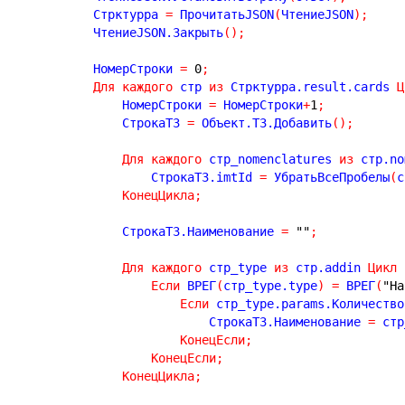
        Стрктурра 
=
 ПрочитатьJSON
(
ЧтениеJSON
)
;
        ЧтениеJSON.Закрыть
(
)
;
        НомерСтроки 
=
0
;
Для
каждого
 стр 
из
 Стрктурра.result.cards 
Ц
            НомерСтроки 
=
 НомерСтроки
+
1
;
            СтрокаТЗ 
=
 Объект.ТЗ.Добавить
(
)
;
Для
каждого
 стр_nomenclatures 
из
 стр.no
                СтрокаТЗ.imtId 
=
 УбратьВсеПробелы
(
с
КонецЦикла
;
            СтрокаТЗ.Наименование 
=
""
;
Для
каждого
 стр_type 
из
 стр.addin 
Цикл
Если
 ВРЕГ
(
стр_type.type
)
=
 ВРЕГ
(
"На
Если
 стр_type.params.Количество
                        СтрокаТЗ.Наименование 
=
 стр
КонецЕсли
;
КонецЕсли
;
КонецЦикла
;