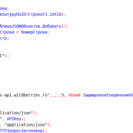
оки
;
клатуруПоID
(
СтрокаТЗ.imtId
)
;
блицаJSONОбъектов.Добавить
(
)
;
Строки 
=
 НомерСтроки
;
стр
;
С"
)
;
s-api.wildberries.ru"
,
,
,
,
,
5
,
Новый
 ЗащищенноеСоединениеO
lication/json"
)
;
"
,
 APIKey
)
;
,
"application/json"
)
;
TTPЗапросЗаголовки
)
;