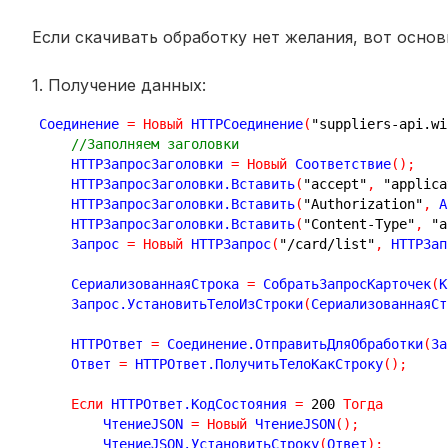
Если скачивать обработку нет желания, вот осно
1. Получение данных:
Соединение 
=
Новый
 HTTPСоединение
(
"suppliers-api.wi
//Заполняем заголовки
    HTTPЗапросЗаголовки 
=
Новый
 Соответствие
(
)
;
    HTTPЗапросЗаголовки.Вставить
(
"accept"
,
"applica
    HTTPЗапросЗаголовки.Вставить
(
"Authorization"
,
 A
    HTTPЗапросЗаголовки.Вставить
(
"Content-Type"
,
"a
    Запрос 
=
Новый
 HTTPЗапрос
(
"/card/list"
,
 HTTPЗап
    СериализованнаяСтрока 
=
 СобратьЗапросКарточек
(
К
    Запрос.УстановитьТелоИзСтроки
(
СериализованнаяСт
    HTTPОтвет 
=
 Соединение.ОтправитьДляОбработки
(
За
    Ответ 
=
 HTTPОтвет.ПолучитьТелоКакСтроку
(
)
;
Если
 HTTPОтвет.КодСостояния 
=
200
Тогда
        ЧтениеJSON 
=
Новый
 ЧтениеJSON
(
)
;
        ЧтениеJSON.УстановитьСтроку
(
Ответ
)
;