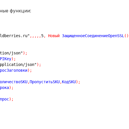
вные функции:
ldberries.ru"
,
,
,
,
,
5
,
Новый
 ЗащищенноеСоединениеOpenSSL
(
)
tion/json"
)
;
PIKey
)
;
pplication/json"
)
;
росЗаголовки
)
;
оличествоSKU
,
ПропуститьSKU
,
КодSKU
)
;
рока
)
;
прос
)
;