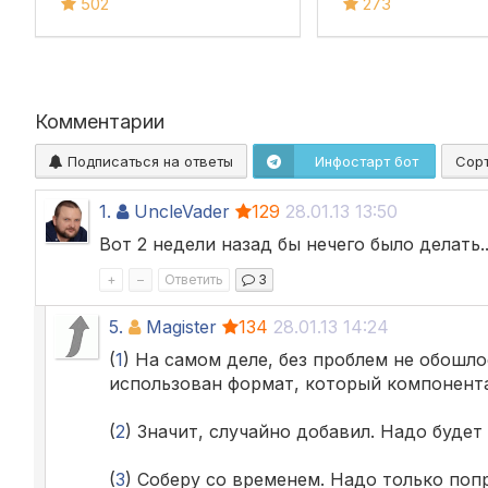
Дополнительные
документ «Отч
502
273
реквизиты и сведения,
комиссионера»
характеристики,
картинки, цены,
остатки
Комментарии
Подписаться на ответы
Инфостарт бот
Сор
1.
UncleVader
129
28.01.13 13:50
Вот 2 недели назад бы нечего было делать...
+
–
Ответить
3
5.
Magister
134
28.01.13 14:24
(
1
) На самом деле, без проблем не обошло
использован формат, который компонента 
(
2
) Значит, случайно добавил. Надо будет 
(
3
) Соберу со временем. Надо только поп