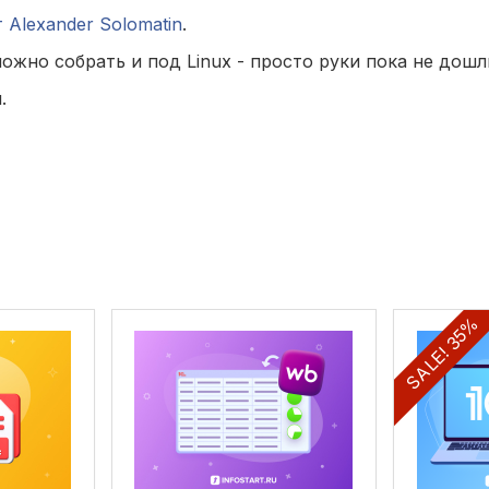
т Alexander Solomatin
.
можно собрать и под Linux - просто руки пока не дошл
.
SALE! 35%