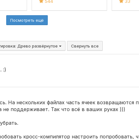
ет
одновременно) и
544
33
сопутствующими
данными в базу и
Посмотреть ещё
любые документы из
Excel, yml, ods, ots, csv
для УТ 10.3, УТ 11
(все), БП 3, КА 2, ERP
тировка:
Древо развёрнутое
Свернуть все
2, УНФ 1.6/3.0,
Розница 2/3.0
 :)
сь. На нескольких файлах часть ячеек возвращаются 
не поддерживает. Так что всё в ваших руках )))
убрать.
робовать кросс-компилятор настроить попробовать, ч