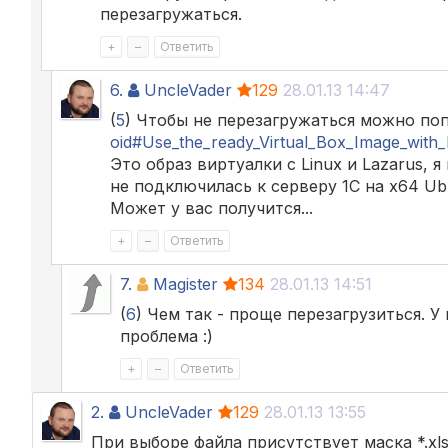
перезагружаться.
+
–
Ответить
6.
UncleVader
129
28.01.13 14:47
(
5
) Чтобы не перезагружаться можно по
oid#Use_the_ready_Virtual_Box_Image_with
Это образ виртуалки с Linux и Lazarus,
не подключилась к серверу 1С на x64 Ub
Может у вас получится...
+
–
Ответить
7.
Magister
134
28.01.13 14:51
(
6
) Чем так - проще перезагрузиться. У
проблема :)
+
–
Ответить
2.
UncleVader
129
28.01.13 13:55
При выборе файла присутствует маска *.xl