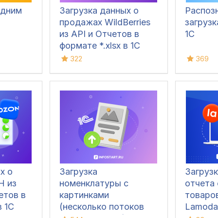
одним
Загрузка данных о
Распоз
продажах WildBerries
загрузк
из API и Отчетов в
1С
формате *.xlsx в 1С
документ «Отчет
322
369
комиссионера»
х о
Загрузка
Загруз
Н из
номенклатуры c
отчета 
етов в
картинками
товаров
в 1С
(несколько потоков
Lamoda