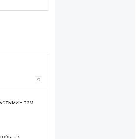
пустыми - там
тобы не