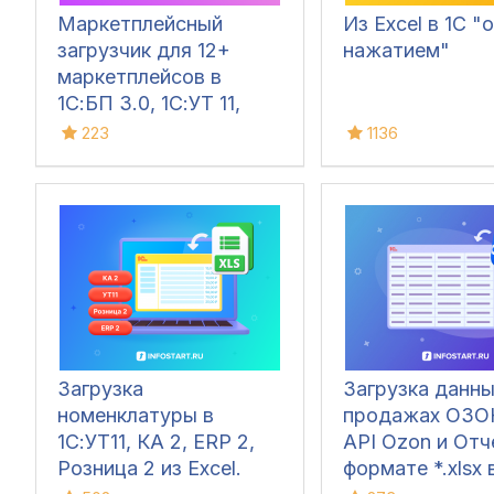
Маркетплейсный
Из Excel в 1С "
загрузчик для 12+
нажатием"
маркетплейсов в
1С:БП 3.0, 1С:УТ 11,
1С:Комплексная,
223
1136
1C:ERP, 1C:УНФ
Загрузка
Загрузка данны
номенклатуры в
продажах ОЗО
1С:УТ11, КА 2, ERP 2,
API Ozon и Отч
Розница 2 из Excel.
формате *.xlsx 