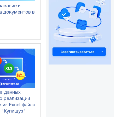
навание и
а документов в
ка данных
о реализации
 из Excel файла
 "Купишуз"