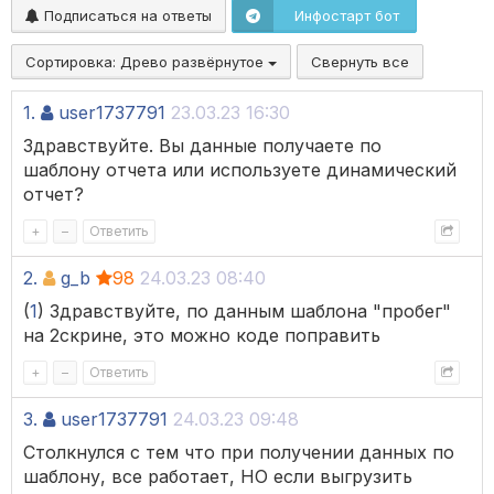
Подписаться на ответы
Инфостарт бот
Сортировка:
Древо развёрнутое
Свернуть все
1.
user1737791
23.03.23 16:30
Здравствуйте. Вы данные получаете по
шаблону отчета или используете динамический
отчет?
+
–
Ответить
2.
g_b
98
24.03.23 08:40
(
1
) Здравствуйте, по данным шаблона "пробег"
на 2скрине, это можно коде поправить
+
–
Ответить
3.
user1737791
24.03.23 09:48
Столкнулся с тем что при получении данных по
шаблону, все работает, НО если выгрузить