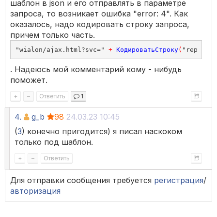
шаблон в json и его отправлять в параметре
запроса, то возникает ошибка "error: 4". Как
оказалось, надо кодировать строку запроса,
причем только часть.
"wialon/ajax.html?svc=" 
+
КодироватьСтроку
(
"report/e
. Надеюсь мой комментарий кому - нибудь
поможет.
+
–
Ответить
1
4.
g_b
98
24.03.23 10:45
(
3
) конечно пригодится) я писал наскоком
только под шаблон.
+
–
Ответить
Для отправки сообщения требуется
регистрация
/
авторизация