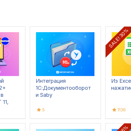
SALE! 30%
ый
Интеграция
Из Exce
12+
1С:Документооборот
нажати
 в
и Saby
 11,
,
5
1136