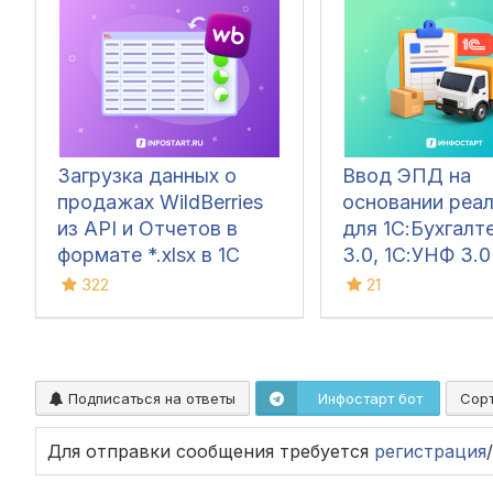
Загрузка данных о
Ввод ЭПД на
продажах WildBerries
основании реа
из API и Отчетов в
для 1С:Бухгалт
формате *.xlsx в 1С
3.0, 1С:УНФ 3.0
документ «Отчет
322
21
комиссионера»
Подписаться на ответы
Инфостарт бот
Сор
Для отправки сообщения требуется
регистрация
/