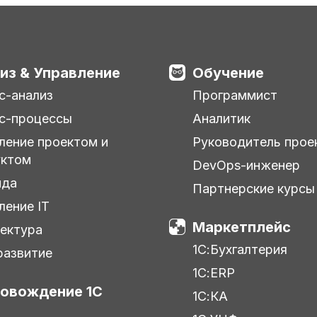
из & Управление
Обучение
с-анализ
Программист
с-процессы
Аналитик
ление проектом и
Руководитель прое
уктом
DevOps-инженер
нда
Партнерские курсы
ление IT
Маркетплейс
ектура
1С:Бухгалтерия
азвитие
1С:ERP
овождение 1С
1С:КА