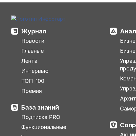
Журнал
Анал
Новости
Бизне
Главные
Бизне
Лента
Управ
прод
Интервью
Кома
ТОП-100
Управ
Премия
Архит
База знаний
Самор
Подписка PRO
Сопр
Функциональные
Акции