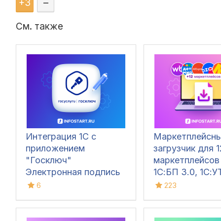
+
3
–
См. также
Интеграция 1С с
Маркетплейсн
приложением
загрузчик для 
"Госключ"
маркетплейсов
Электронная подпись
1С:БП 3.0, 1С:УТ
1С:Комплексная
6
223
1C:ERP, 1C:УНФ