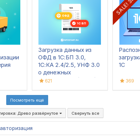
SALE! 35%
Загрузка данных из
Распоз
лизации
ОФД в 1С:БП 3.0,
загрузк
ерия
1С:КА 2.4/2.5, УНФ 3.0
1С
о денежных
поступлениях (чеках)
621
369
Посмотреть ещё
тировка:
Древо развёрнутое
Свернуть все
авторизация