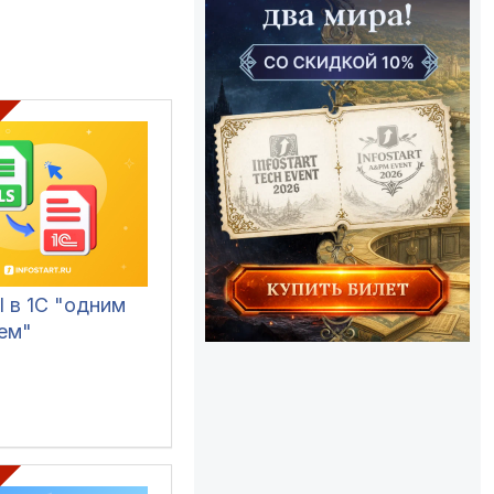
l в 1С "одним
ем"