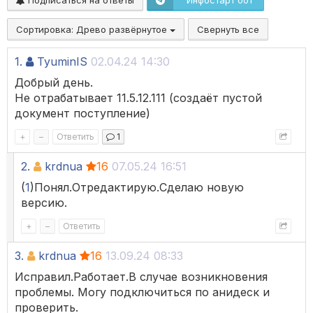
Подписаться на ответы
Инфостарт бот
Сортировка:
Древо развёрнутое
Свернуть все
1.
TyuminIS
02.04.24 14:30
Добрый день.
Не отрабатывает 11.5.12.111 (создаёт пустой
документ поступление)
+
–
Ответить
1
2.
krdnua
16
07.05.24 16:51
(
1
)Понял.Отредактирую.Сделаю новую
версию.
+
–
Ответить
3.
krdnua
16
13.09.24 08:33
Исправил.Работает.В случае возникновения
проблемы. Могу подключиться по анидеск и
проверить.