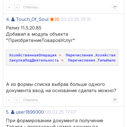
+
–
Ответить
4.
Touch_Of_Soul
30
03.03.25 19:31
Релиз 11.5.20.85
Добавил в модуль объекта
"ПриобретениеТоваровУслуг"
ХозяйственнаяОперация
=
Перечисления
.
ХозяйственныеО
ЗакупкаПодДеятельность
=
Перечисления
.
ТипыНалогообл
А из формы списка выбрав больше одного
документа ввод на основание сделать можно?
+
–
Ответить
5.
user1899300
09.03.25 17:07
При формировании документа получение
Товара - порядковый номер документа