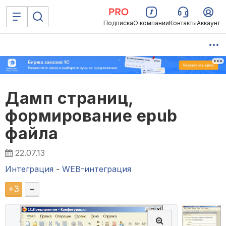
Подписка
О компании
Контакты
Аккаунт
Дамп страниц,
формирование epub
файла
22.07.13
Интеграция
-
WEB-интеграция
+
3
–