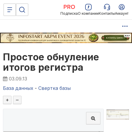
Подписка
О компании
Контакты
Аккаунт
Простое обнуление
итогов регистра
03.09.13
База данных
-
Свертка базы
+
–