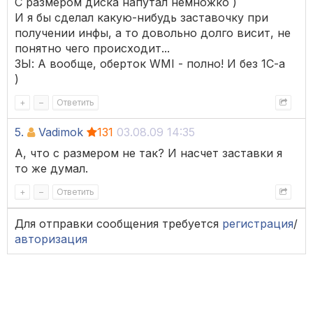
С размером диска напутал немножко )
И я бы сделал какую-нибудь заставочку при
получении инфы, а то довольно долго висит, не
понятно чего происходит...
ЗЫ: А вообще, оберток WMI - полно! И без 1С-а
)
+
–
Ответить
5.
Vadimok
131
03.08.09 14:35
А, что с размером не так? И насчет заставки я
то же думал.
+
–
Ответить
Для отправки сообщения требуется
регистрация
/
авторизация