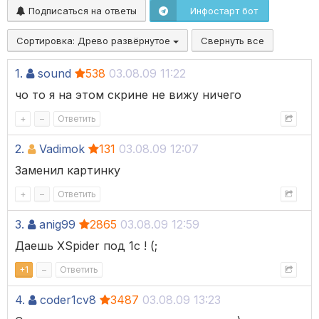
Подписаться на ответы
Инфостарт бот
Сортировка:
Древо развёрнутое
Свернуть все
1.
sound
538
03.08.09 11:22
чо то я на этом скрине не вижу ничего
+
–
Ответить
2.
Vadimok
131
03.08.09 12:07
Заменил картинку
+
–
Ответить
3.
anig99
2865
03.08.09 12:59
Даешь XSpider под 1с ! (;
+
1
–
Ответить
4.
coder1cv8
3487
03.08.09 13:23