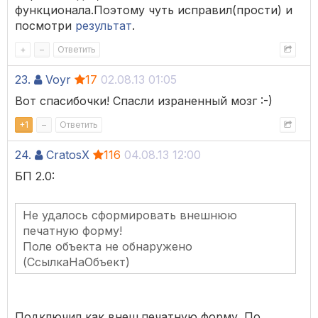
функционала.Поэтому чуть исправил(прости) и
посмотри
результат
.
+
–
Ответить
23.
Voyr
17
02.08.13 01:05
Вот спасибочки! Спасли израненный мозг :-)
+
1
–
Ответить
24.
CratosX
116
04.08.13 12:00
БП 2.0:
Не удалось сформировать внешнюю
печатную форму!
Поле объекта не обнаружено
(СсылкаНаОбъект)
Подключил как внеш.печатную форму. По