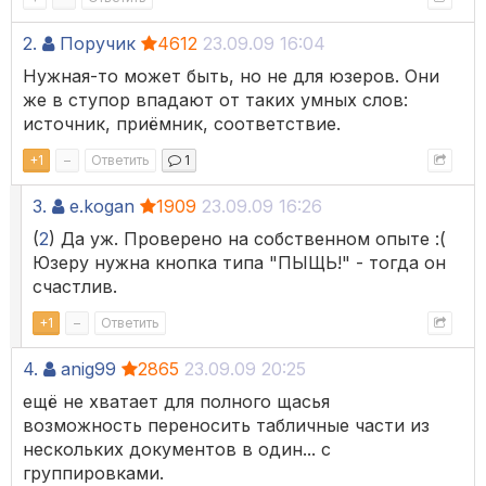
2.
Поручик
4612
23.09.09 16:04
Нужная-то может быть, но не для юзеров. Они
же в ступор впадают от таких умных слов:
источник, приёмник, соответствие.
+
1
–
Ответить
1
3.
e.kogan
1909
23.09.09 16:26
(
2
) Да уж. Проверено на собственном опыте :(
Юзеру нужна кнопка типа "ПЫЩЬ!" - тогда он
счастлив.
+
1
–
Ответить
4.
anig99
2865
23.09.09 20:25
ещё не хватает для полного щасья
возможность переносить табличные части из
нескольких документов в один... с
группировками.