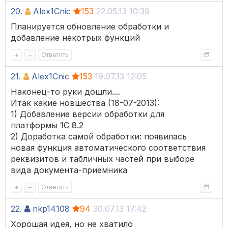
20.
Alex1Cnic
153
22.05.13 10:39
Планируется обновление обработки и
добавление некотрых функций
+
–
Ответить
21.
Alex1Cnic
153
19.07.13 12:05
Наконец-то руки дошли....
Итак какие новшества (18-07-2013):
1) Добавление версии обработки для
платформы 1С 8.2
2) Доработка самой обработки: появилась
новая функция автоматического соответствия
реквизитов и табличных частей при выборе
вида документа-приемника
+
–
Ответить
22.
nkp14108
94
30.07.13 17:42
Хорошая идея, но не хватило