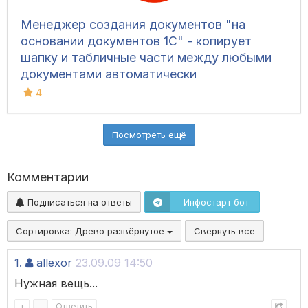
Менеджер создания документов "на
основании документов 1С" - копирует
шапку и табличные части между любыми
документами автоматически
4
Посмотреть ещё
Комментарии
Подписаться на ответы
Инфостарт бот
Сортировка:
Древо развёрнутое
Свернуть все
1.
allexor
23.09.09 14:50
Нужная вещь...
+
–
Ответить