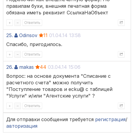
правилам бухи, внешняя печатная форма
обязана иметь реквизит СсылкаНаОбъект
+
–
Ответить
25.
Odinsov
11
01.04.14 13:58
Спасибо, пригодилось.
+
–
Ответить
26.
makas
44
03.04.14 15:06
Вопрос: на основе документа "Списание с
расчетного счета" можно получить
"Поступление товаров и ecku@ с таблицей
"Услуги" и/или "Агентские услуги" ?
+
–
Ответить
Для отправки сообщения требуется
регистрация
/
авторизация