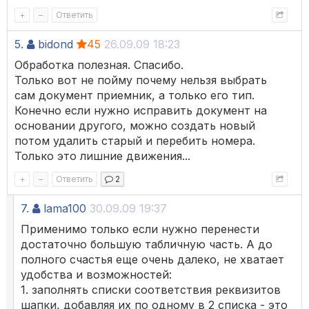
+
–
Ответить
5.
bidond
45
26.09.09 18:23
Обработка полезная. Спасибо.
Только вот не пойму почему нельзя выбрать
сам документ приемник, а только его тип.
Конечно если нужно исправить документ на
основании другого, можно создать новый
потом удалить старый и перебить номера.
Только это лишние движения...
+
–
Ответить
2
7.
lama100
30.09.09 19:37
Применимо только если нужно перенести
достаточно большую табличную часть. А до
полного счастья еще очень далеко, не хватает
удобства и возможностей:
1. заполнять списки соответствия реквизитов
шапки, добавляя их по одному в 2 списка - это