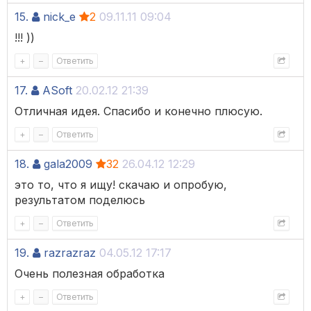
15.
nick_e
2
09.11.11 09:04
!!! ))
+
–
Ответить
17.
ASoft
20.02.12 21:39
Отличная идея. Спасибо и конечно плюсую.
+
–
Ответить
18.
gala2009
32
26.04.12 12:29
это то, что я ищу! скачаю и опробую,
результатом поделюсь
+
–
Ответить
19.
razrazraz
04.05.12 17:17
Очень полезная обработка
+
–
Ответить