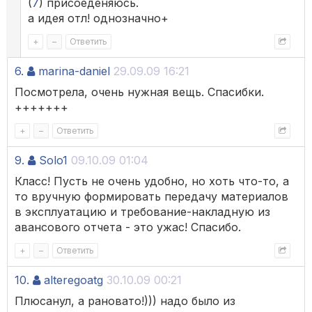
(
7
) присоеденяюсь.
а идея отл! однозначно+
+
–
Ответить
6.
marina-daniel
29.09.09 16:21
Посмотрела, очень нужная вещь. Спасибки.
+++++++
+
–
Ответить
9.
Solo1
09.10.09 01:04
Класс! Пусть не очень удобно, но хоть что-то, а
то вручную формировать передачу материалов
в эксплуатацию и требование-накладную из
авансового отчета - это ужас! Спасибо.
+
–
Ответить
10.
alteregoatg
30.10.09 00:21
Плюсанул, а рановато!))) надо было из