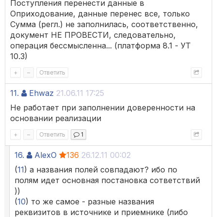
Поступления перенести данные в
Оприходование, данные перенес все, только
Сумма (регл.) не заполнилась, соответственно,
документ НЕ ПРОВЕСТИ, следовательно,
операция бессмысленна... (платформа 8.1 - УТ
10.3)
+
–
Ответить
11.
Ehwaz
21.06.11 17:25
Не работает при заполнении доверенности на
основании реализации
+
–
Ответить
1
16.
AlexO
136
26.12.11 00:02
(
11
) а названия полей совпадают? ибо по
полям идет основная постановка сответствий
))
(
10
) то же самое - разные названия
реквизитов в источнике и приемнике (либо