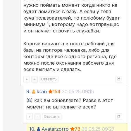
нужно поймать момент когда никто не
будет ломиться в базу. А если у тебя
куча пользоавтелей, то полюбому будет
минимум 1, которому надо вотпрямщас
и он начнет строчить служебки.
Короче варианта в посте рабочий для
базы на полтора человека, либо для
конторы где все с одного региона, где
можно после окончания рабочего дня
всех выгнать и сделать.
+
–
Ответить
9.
kran
154
30.05.25 09:15
(
8
) как вы обновляете? Разве в этот
момент не выполняете всех?
+
–
Ответить
10.
Avatarzorro
78
30.05.25 09:27