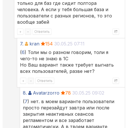
только для баз где сидит полтора
человека. А если у тебя большая база и
пользователи с разных регионов, то это
вообще забей
+
–
Ответить
7.
kran
154
30.05.25 07:11
(
6
) Толи мы о разном говорим, толи я
чего-то не знаю в 1С
Но Ваш вариант также требует выгнать
всех пользователей, разве нет?
+
–
Ответить
8.
Avatarzorro
78
30.05.25 09:02
(
7
) нет. в моем варианте пользователи
просто перезайдут завтра или после
закрытия неактивных сеансов
регламентом и все заработает
автоматически. А в твоем варианте