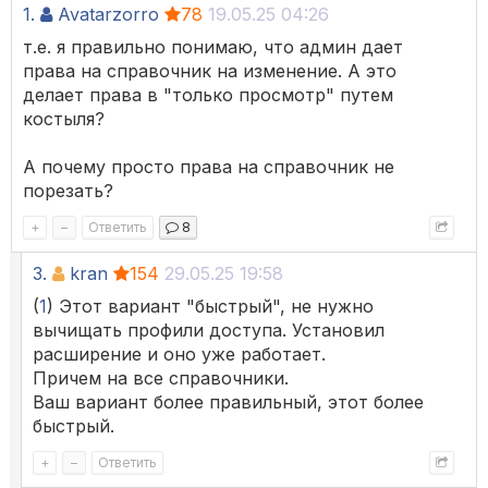
1.
Avatarzorro
78
19.05.25 04:26
т.е. я правильно понимаю, что админ дает
права на справочник на изменение. А это
делает права в "только просмотр" путем
костыля?
А почему просто права на справочник не
порезать?
+
–
Ответить
8
3.
kran
154
29.05.25 19:58
(
1
) Этот вариант "быстрый", не нужно
вычищать профили доступа. Установил
расширение и оно уже работает.
Причем на все справочники.
Ваш вариант более правильный, этот более
быстрый.
+
–
Ответить