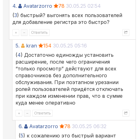
4.
Avatarzorro
78
30.05.25 02:54
(
3
) быстрый? выгонять всех пользователей
для добавление регистра это быстро?
+
–
Ответить
5.
kran
154
30.05.25 05:16
(
4
) Достаточно единожды установить
расширение, после чего ограничения
“только просмотр” действуют для всех
справочников без дополнительного
обслуживания. При поэтапном урезании
ролей пользователей придётся отключать
при каждом изменении прав, что в сумме
куда менее оперативно
+
–
Ответить
6.
Avatarzorro
78
30.05.25 06:32
(
5
) к сожалению это быстрый вариант