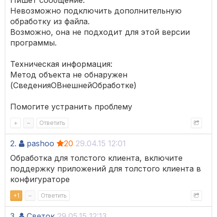
Пишет сообщение:
Невозможно подключить дополнительную
обработку из файла.
Возможно, она не подходит для этой версии
программы.
Техническая информация:
Метод объекта не обнаружен
(СведенияОВнешнейОбработке)
Помогите устранить проблему
+
–
Ответить
2.
pashoo
20
29.04.15 12:01
Обработка для толстого клиента, включите
поддержку приложений для толстого клиента в
конфигураторе
+
1
–
Ответить
3.
Светок
29.05.15 12:13