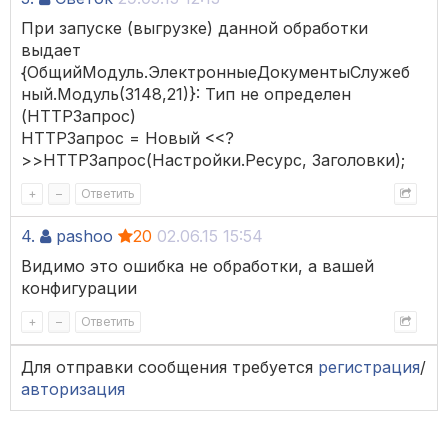
При запуске (выгрузке) данной обработки
выдает
{ОбщийМодуль.ЭлектронныеДокументыСлужеб
ный.Модуль(3148,21)}: Тип не определен
(HTTPЗапрос)
HTTPЗапрос = Новый <<?
>>HTTPЗапрос(Настройки.Ресурс, Заголовки);
+
–
Ответить
4.
pashoo
20
02.06.15 15:54
Видимо это ошибка не обработки, а вашей
конфигурации
+
–
Ответить
Для отправки сообщения требуется
регистрация
/
авторизация