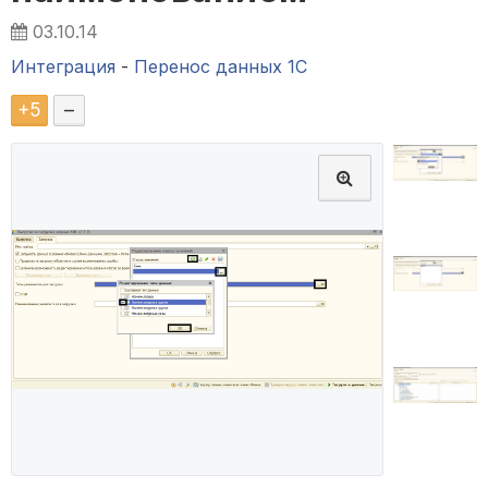
03.10.14
Интеграция
-
Перенос данных 1C
+
5
–