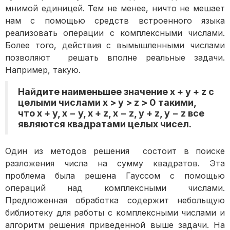
мнимой единицей. Тем не менее, ничто не мешает
нам с помощью средств встроенного языка
реализовать операции с комплексными числами.
Более того, действия с вымышленными числами
позволяют решать вполне реальные задачи.
Например, такую.
Найдите наименьшее значение x + y + z с
целыми числами x > y > z > 0 такими,
что x + y, x − y, x + z, x − z, y + z, y − z все
являются квадратами целых чисел.
Один из методов решения состоит в поиске
разложения числа на сумму квадратов. Эта
проблема была решена Гауссом с помощью
операций над комплексными числами.
Предложенная обработка содержит небольщую
библиотеку для работы с комплексными числами и
алгоритм решения приведенной выше задачи. На