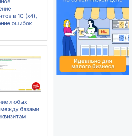
нное
ение
тов в 1С (x4),
ение ошибок
четов и зачет
 (Бухгалтерия
ние любых
 между базами
еквизитам