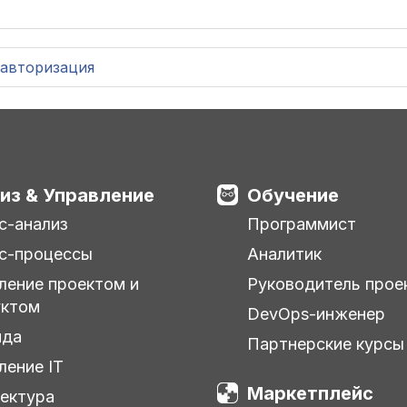
авторизация
из & Управление
Обучение
с-анализ
Программист
с-процессы
Аналитик
ление проектом и
Руководитель прое
уктом
DevOps-инженер
нда
Партнерские курсы
ление IT
Маркетплейс
ектура