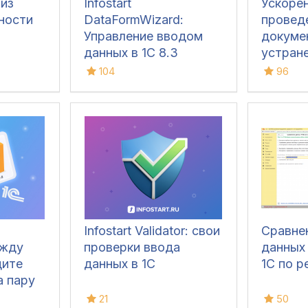
лиз
Infostart
Ускоре
ности
DataFormWizard:
провед
Управление вводом
докумен
данных в 1С 8.3
устран
60/62 с
104
96
авансов
3.0)
Infostart Validator: свои
Сравне
ежду
проверки ввода
данных
дите
данных в 1С
1С по р
а пару
21
50