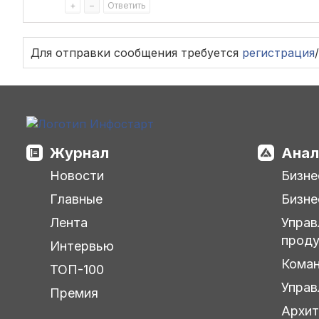
+
–
Ответить
Для отправки сообщения требуется
регистрация
/
Журнал
Анал
Новости
Бизне
Главные
Бизне
Лента
Управ
прод
Интервью
Кома
ТОП-100
Управ
Премия
Архит