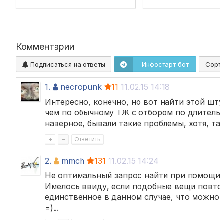
Комментарии
Подписаться на ответы
Инфостарт бот
Сор
1.
necropunk
11
11.02.15 14:18
Интересно, конечно, но вот найти этой шт
чем по обычному ТЖ с отбором по длитель
наверное, бывали такие проблемы, хотя, та
+
–
Ответить
2.
mmch
131
11.02.15 14:24
Не оптимальный запрос найти при помощ
Имелось ввиду, если подобные вещи повтор
единственное в данном случае, что можно 
=)...