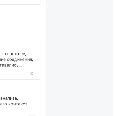
ого сложнее,
шие соединения,
авались...
анализа,
его контекст