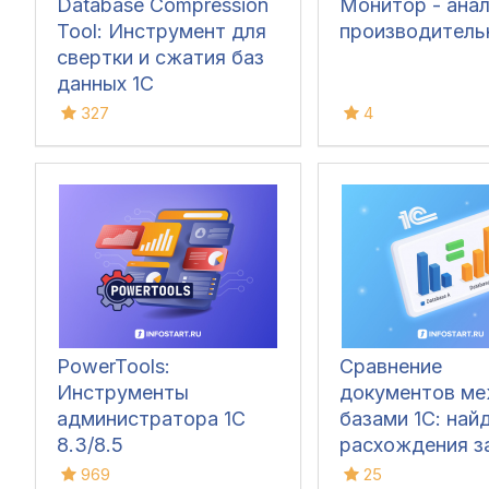
Database Compression
Монитор - ана
Tool: Инструмент для
производитель
свертки и сжатия баз
данных 1С
327
4
PowerTools:
Сравнение
Инструменты
документов м
администратора 1С
базами 1С: най
8.3/8.5
расхождения з
кликов
969
25