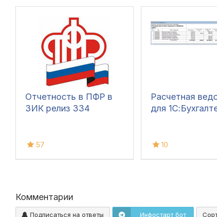
Отчетность в ПФР в
Расчетная вед
ЗИК релиз З34
для 1С:Бухгалте
57
10
Комментарии
Подписаться на ответы
Инфостарт бот
Сор