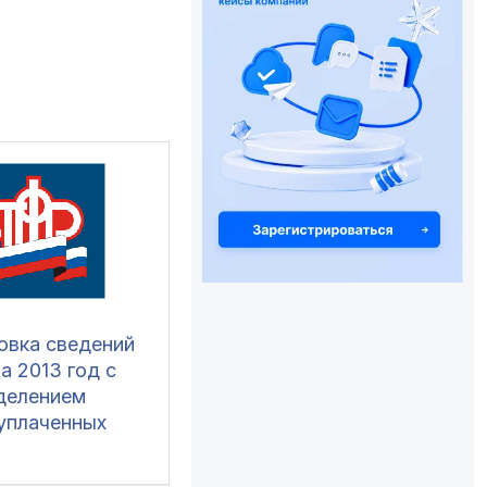
овка сведений
а 2013 год с
делением
уплаченных
,
шающих