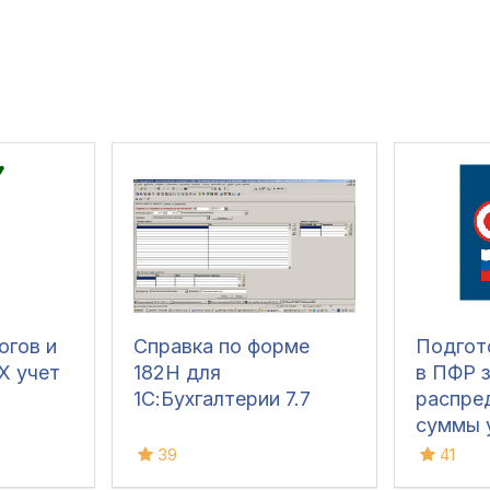
логов и
Справка по форме
Подгот
Х учет
182Н для
в ПФР з
1С:Бухгалтерии 7.7
распре
суммы 
взносов
39
41
превы