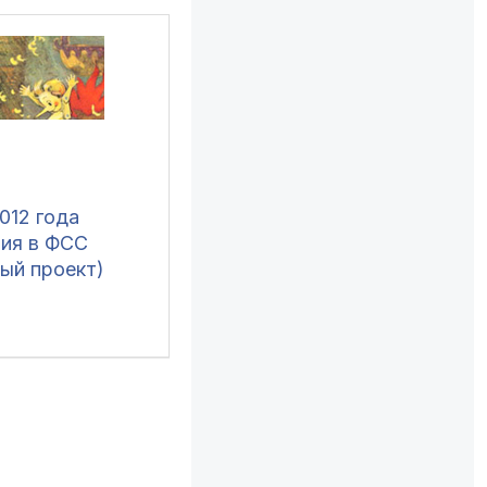
енные
012 года
ния в ФСС
ый проект)