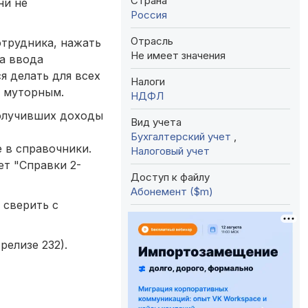
Страна
ни не
Россия
Отрасль
отрудника, нажать
Не имеет значения
а ввода
я делать для всех
Налоги
я муторным.
НДФЛ
получивших доходы
Вид учета
Бухгалтерский учет
,
е в справочники.
Налоговый учет
ет "Справки 2-
Доступ к файлу
Абонемент ($m)
 сверить с
релизе 232).