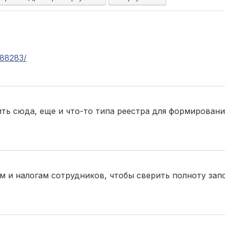
7.70.328
c/88283/
ить сюда, еще и что-то типа реестра для формировани
ам и налогам сотрудников, чтобы сверить полноту за