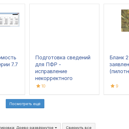
начисл
омость
Подготовка сведений
Бланк 2
рии 7.7
для ПФР -
заявле
исправление
(пилотн
некорректного
формирования
10
9
отрицательных сумм
взносов с сумм
Посмотреть ещё
превышения
максимального
предела.
Конфигурация: ЗИК
тировка:
Древо развёрнутое
Свернуть все