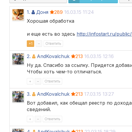
1.
Доня
289
16.03.15 11:24
Хорошая обработка
и еще есть во здесь
http://infostart.ru/publi
+
1
–
Ответить
2.
AndKovalchuk
213
16.03.15 12:16
Ну да. Спасибо за ссылку. Придется добав
Чтобы хоть чем-то отличаться.
+
–
Ответить
3.
AndKovalchuk
213
17.03.15 13:27
Вот добавил, как обещал реестр по доход
сведений.
+
–
Ответить
4.
AndKovalchuk
213
22.03.15 18:29