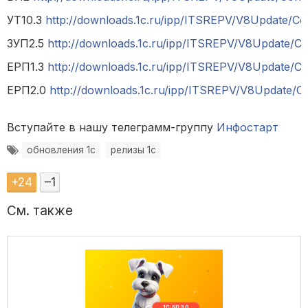
УТ10.3
http://downloads.1c.ru/ipp/ITSREPV/V8Update/Con
ЗУП2.5
http://downloads.1c.ru/ipp/ITSREPV/V8Update/C
ЕРП1.3
http://downloads.1c.ru/ipp/ITSREPV/V8Update/Con
ЕРП2.0
http://downloads.1c.ru/ipp/ITSREPV/V8Update/Co
Вступайте в нашу телеграмм-группу
Инфостарт
обновления 1с
релизы 1с
+
24
–
1
См. также