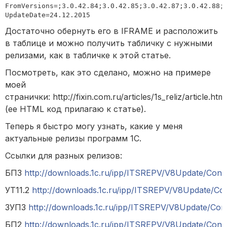
FromVersions=;3.0.42.84;3.0.42.85;3.0.42.87;3.0.42.88;3
UpdateDate=24.12.2015
Достаточно обернуть его в IFRAME и расположить
в таблице и можно получить табличку с нужными
релизами, как в табличке к этой статье.
Посмотреть, как это сделано, можно на примере
моей
странички: http://fixin.com.ru/articles/1s_reliz/article.htm
(ее HTML код прилагаю к статье).
Теперь я быстро могу узнать, какие у меня
актуальные релизы программ 1С.
Ссылки для разных релизов:
БП3
http://downloads.1c.ru/ipp/ITSREPV/V8Update/Confi
УТ11.2
http://downloads.1c.ru/ipp/ITSREPV/V8Update/Con
ЗУП3
http://downloads.1c.ru/ipp/ITSREPV/V8Update/Con
БП2
http://downloads.1c.ru/ipp/ITSREPV/V8Update/Confi