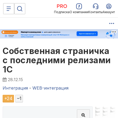
Подписка
О компании
Контакты
Аккаунт
Собственная страничка
с последними релизами
1С
28.12.15
Интеграция
-
WEB-интеграция
+
24
–
1