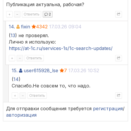
Публикация актуальна, рабочая?
+
–
Ответить
2
14.
fixin
4342
17.03.26 09:04
(
13
) не проверял.
Лично я использую:
https://at-1c.ru/services-1s/1c-search-updates/
+
–
Ответить
15.
user615928_lse
7
17.03.26 10:52
(
14
)
Спасибо.Не совсем то, что надо.
+
–
Ответить
Для отправки сообщения требуется
регистрация
/
авторизация