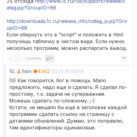
JS отсюда
http://www.1c.ru/rus/support/release/c
ateg.jsp?GroupID=88
http://downloads.1c.ru/release_info/categ_js.jsp?Gro
upID=88
Если обернуть это в "script" и положить в html
получишь табличку в чистом виде. Если нужно
несколько программ, можно распарсить вывод.
+
–
Ответить
1
10.
fixin
4342
03.01.16 09:13
(
9
) Как говорится, бог в помощь. Мало
предложить, надо еще и сделать. Я сделал по-
простому, т.к. задача не суперважная.
Можешь сделать по-сложному. ;-)
Кстати, не мешало бы еще в заголовке каждой
программы сделать ссылку на страницу с
деталями обновлений. Думаю, это поправлю,
там идентификаторы одинаковые.