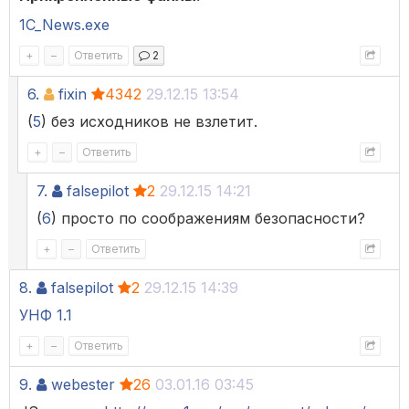
1C_News.exe
+
–
Ответить
2
6.
fixin
4342
29.12.15 13:54
(
5
) без исходников не взлетит.
+
–
Ответить
7.
falsepilot
2
29.12.15 14:21
(
6
) просто по соображениям безопасности?
+
–
Ответить
8.
falsepilot
2
29.12.15 14:39
УНФ 1.1
+
–
Ответить
9.
webester
26
03.01.16 03:45