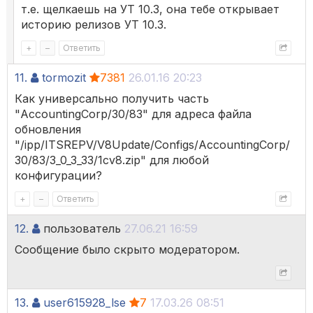
т.е. щелкаешь на УТ 10.3, она тебе открывает
историю релизов УТ 10.3.
+
–
Ответить
11.
tormozit
7381
26.01.16 20:23
Как универсально получить часть
"AccountingCorp/30/83" для адреса файла
обновления
"/ipp/ITSREPV/V8Update/Configs/AccountingCorp/
30/83/3_0_3_33
­/1cv8.zip" для любой
конфигурации?
+
–
Ответить
12.
пользователь
27.06.21 16:59
Сообщение было скрыто модератором.
13.
user615928_lse
7
17.03.26 08:51