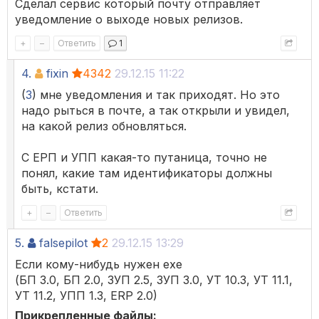
Сделал сервис который почту отправляет
уведомление о выходе новых релизов.
+
–
Ответить
1
4.
fixin
4342
29.12.15 11:22
(
3
) мне уведомления и так приходят. Но это
надо рыться в почте, а так открыли и увидел,
на какой релиз обновляться.
С ЕРП и УПП какая-то путаница, точно не
понял, какие там идентификаторы должны
быть, кстати.
+
–
Ответить
5.
falsepilot
2
29.12.15 13:29
Если кому-нибудь нужен exe
(БП 3.0, БП 2.0, ЗУП 2.5, ЗУП 3.0, УТ 10.3, УТ 11.1,
УТ 11.2, УПП 1.3, ERP 2.0)
Прикрепленные файлы: