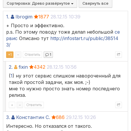
Сортировка:
Древо развёрнутое
Свернуть все
1.
Ibrogim
1877
28.12.15 10:39
+ Просто и эффективно.
p.s. По этому поводу тоже делал небольшой
се
рвис
Описано тут
http://infostart.ru/public/38514
3/
+
1
–
Ответить
1
2.
fixin
4342
28.12.15 10:56
(
1
) ну этот сервис слишком навороченный для
такой простой задачи, как моя. ;-)
мне то нужно просто знать номер последнего
релиза.
+
–
Ответить
3.
Константин С.
686
29.12.15 10:26
Интересно. Но отказался от такого.