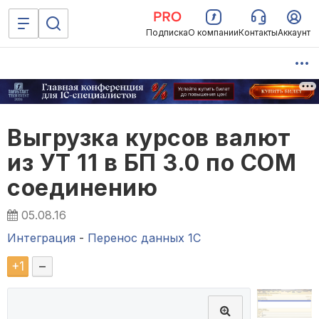
Подписка
О компании
Контакты
Аккаунт
Выгрузка курсов валют
из УТ 11 в БП 3.0 по COM
соединению
05.08.16
Интеграция
-
Перенос данных 1C
+
1
–