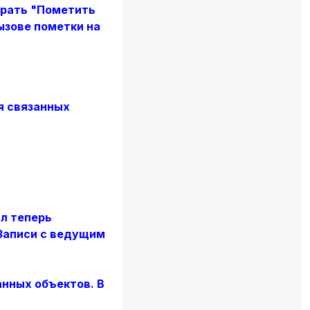
брать "Пометить
ызове пометки на
я связанных
л теперь
 Записи с ведущим
анных объектов. В