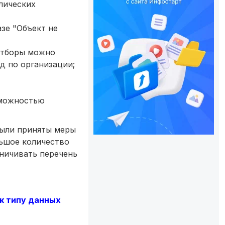
лических
азе "Объект не
отборы можно
д по организации;
зможностью
были приняты меры
льшое количество
аничивать перечень
к типу данных