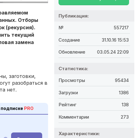
правляемом
Публикация:
анных. Отборы
к (рекурсия).
№
557217
лить текущий
Создание
31.10.16 15:53
повая замена
Обновление
03.05.24 22:09
Статистика:
ы, заготовки,
Просмотры
95434
огут разобраться в
та нет.
Загрузки
1386
Рейтинг
138
 подписке
PRO
Комментарии
273
Характеристики: