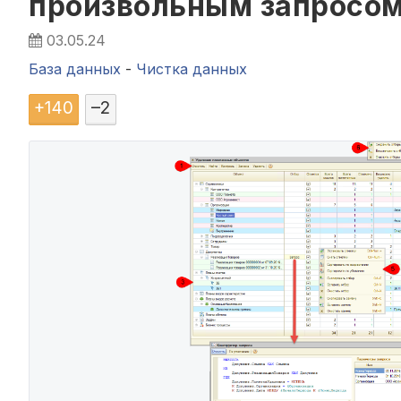
произвольным запросо
03.05.24
База данных
-
Чистка данных
+
140
–
2