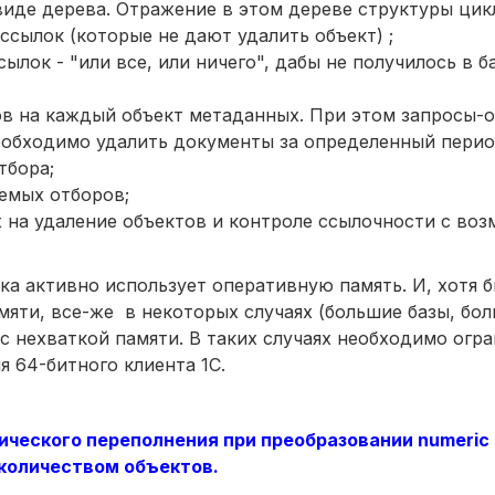
виде дерева. Отражение в этом дереве структуры цик
ссылок (которые не дают удалить объект) ;
ылок - "или все, или ничего", дабы не получилось в б
в на каждый объект метаданных. При этом запросы-
необходимо удалить документы за определенный перио
тбора;
емых отборов;
 на удаление объектов и контроле ссылочности с во
ка активно использует оперативную память. И, хотя 
яти, все-же в некоторых случаях (большие базы, бо
с нехваткой памяти. В таких случаях необходимо огр
я 64-битного клиента 1С.
ческого переполнения при преобразовании numeric 
 количеством объектов.