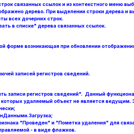
строк связанных ссылок и из контекстного меню вы
тображено дерево. При выделении строки дерева и в
ты всех дочерних строк.
ать в списке" дерева связанных ссылок.
ной форме возникающая при обновлении отображени
лючей записей регистров сведений.
ть записи регистров сведений". Данный функциона
в которых удаляемый объект не является ведущим.
чески;
енДанными.Загрузка;
изнака "Проведен" и "Пометка удаления" для связ
управляемой - в виде флажков.