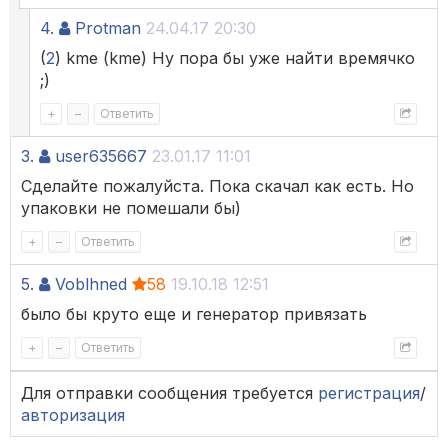
4.
Protman
24.04.17 20:30
(
2
) kme (kme) Ну пора бы уже найти времячко
;)
+
–
Ответить
3.
user635667
23.01.17 11:01
Сделайте пожалуйста. Пока скачал как есть. Но
упаковки не помешали бы)
+
–
Ответить
5.
Voblhned
58
19.10.18 12:51
было бы круто еще и генератор привязать
+
–
Ответить
Для отправки сообщения требуется
регистрация
/
авторизация