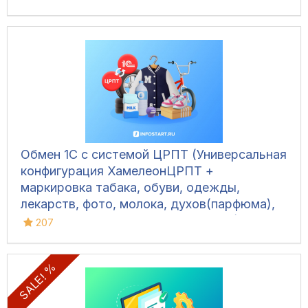
Обмен 1С с системой ЦРПТ (Универсальная
конфигурация ХамелеонЦРПТ +
маркировка табака, обуви, одежды,
лекарств, фото, молока, духов(парфюма),
питьевой воды, велосипедов и шин)
207
SALE! %