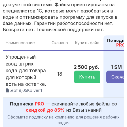
для учетной системы. Файлы ориентированы на
специалистов 1С, которые могут разобраться в
коде и оптимизировать программу для запуска в
базе данных. Гарантии работоспособности нет.
Возврата нет. Технической поддержки нет.
По подпи
Наименование
Скачано
Купить файл
PRO
Упрощенный
ввод штрих
2 500 руб.
1 SM
кода для товара
18
Купить
Скача
для который
есть на остатке.
.epf 9,05Kb ver:1
Подписка
PRO
— скачивайте любые файлы со
скидкой до 85%
из Базы знаний
Оформите подписку на компанию для решения рабочих
задач