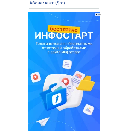
Абонемент ($m)