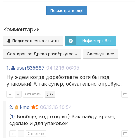
Посмотреть ещё
Комментарии
Подписаться на ответы
Инфостарт бот
Сортировка:
Древо развёрнутое
Свернуть все
1.
user635667
04.12.16 06:05
Ну ждем когда доработаете хотя бы под
упаковки) А так супер, обязательно опробую.
+
–
Ответить
2
2.
kme
5
06.12.16 10:54
(
1
) Вообще, код открыт) Как найду время,
сделаю и для упаковок
+
–
Ответить