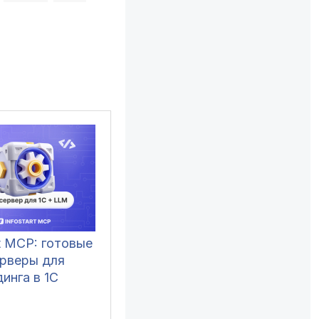
rt MCP: готовые
рверы для
инга в 1С