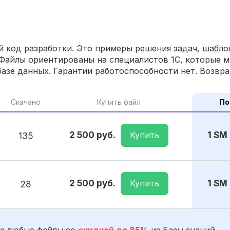
 код разработки. Это примеры решения задач, шаблон
Файлы ориентированы на специалистов 1С, которые м
азе данных. Гарантии работоспособности нет. Возвра
Скачано
Купить файл
По
Купить
2 500 руб.
1 SM
135
Купить
2 500 руб.
1 SM
28
е любые файлы со
скидкой до 85%
из Базы знаний