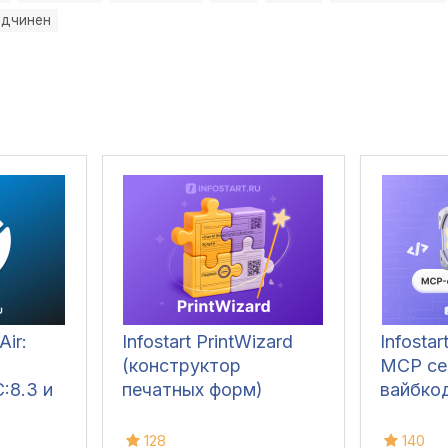
одчинен
Air:
Infostart PrintWizard
Infosta
(конструктор
MCP се
:8.3 и
печатных форм)
вайбкод
128
140