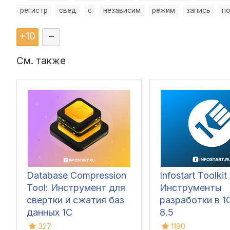
регистр
свед
с
независим
режим
запись
п
+
10
–
См. также
Database Compression
Infostart Toolkit 
Tool: Инструмент для
Инструменты
свертки и сжатия баз
разработки в 1С
данных 1С
8.5
327
1180