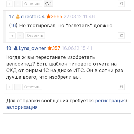
+
–
Ответить
1
17.
director04
3665
22.03.12 11:46
(
16
) Не тестировал, но "взлететь" должно
+
–
Ответить
18.
Lyns_owner
357
16.06.12 15:41
Когда ж вы перестанете изобретать
велосипед? Есть шаблон типового отчета на
СКД от фирмы 1С на диске ИТС. Он в сотни раз
лучше всего, что изобрели вы.
+
–
Ответить
Для отправки сообщения требуется
регистрация
/
авторизация