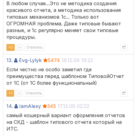
В любом случае...Это не методика создания
красивого отчета, а методика использования
типовых механизмов 1с... Только вот
ОГРОМНАЯ проблема. Даже типовые бывают
разные, и 1с регулярно меняет свои типовые
процедуры.
+
2
–
Ответить
13.
Evg-Lylyk
5474
16.12.09 19:22
Если честно не особо заметил где
преимущества перед шаблоном ТиповойОтчет
от 1С (от 1С более функциональный)
+
1
–
Ответить
14.
IamAlexy
345
17.12.09 02:22
самый кошерный вариант оформления отчетов
на СКД - шаблон типового отчета который на
ИТС.