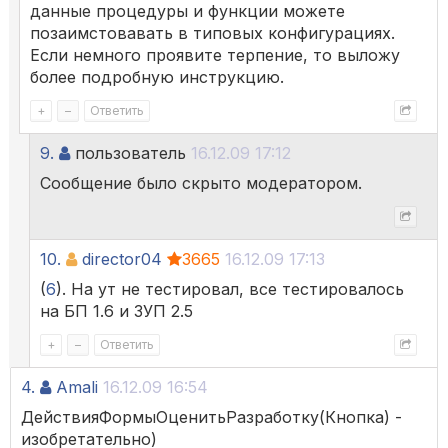
данные процедуры и функции можете
позаимстовавать в типовых конфигурациях.
Если немного проявите терпение, то выложу
более подробную инструкцию.
+
–
Ответить
9.
пользователь
16.12.09 17:12
Сообщение было скрыто модератором.
10.
director04
3665
16.12.09 17:13
(
6
). На ут не тестировал, все тестировалось
на БП 1.6 и ЗУП 2.5
+
–
Ответить
4.
Amali
16.12.09 16:54
ДействияФормыОценитьРазработку(Кнопка) -
изобретательно)