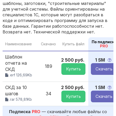
шаблоны, заготовки, "строительные материалы"
для учетной системы. Файлы ориентированы на
специалистов 1С, которые могут разобраться в
коде и оптимизировать программу для запуска в
базе данных. Гарантии работоспособности нет.
Возврата нет. Технической поддержки нет.
По подписк
Наименование
Скачано
Купить файл
PRO
Шаблон
2 500 руб.
1 SM
отчета на
189
Купить
Скачать
СКД
.erf 126,69Kb
СКД за 10
2 500 руб.
1 SM
шагов
34
Купить
Скачать
.rar 578,81Kb
Подписка
PRO
— скачивайте любые файлы со