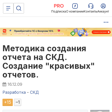
Подписка
О компании
Контакты
Аккаунт
Методика создания
отчета на СКД.
Создание "красивых"
отчетов.
16.12.09
Разработка
-
СКД
+
15
–
1