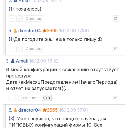
2.
Amali
16.12.09 16:47
(
1
) появилось)
+
–
Ответить
5.
director04
3665
16.12.09 17:00
(
1
)Да погодите же... еще только пишу :D
+
–
Ответить
3.
Amali
16.12.09 16:52
В моей конфигурации к сожалению отсутствует
процедура
ДатаКакМесяцПредставление(НачалоПериода)
и отчет не запускается(((.
+
–
Ответить
3
6.
director04
3665
16.12.09 17:01
(
3
). Уже озвучено, что предназначена для
ТИПОВЫХ конфигураций фирмы 1С. Все