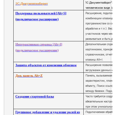
1С:Документооборот". 
1С:Документооборот
человеческом виде. И 
Поддержка пользователей [Alt+S]
Расширение, подключае
комбинации клавиш Alt
(подключаемое расширение)
программистам со скри
обработке и т.п.). Ве
участников через мех
развиваться и быть до
Интерактивная справка [Alt+I]
Дополнительная справк
картинками, прикрепля
(подключаемое расширение)
справочникам, отчета
клавиш Alt+I.
Защита объектов от изменения обменом
Расширение позволяет 
загрузками данных ил
Доп. панель Alt+Z
Панель, вызываемая д
характеристик, плана 
объекту, Поиск ссылок
между базами. Подклю
Создание стартовой базы
Часто требуется созда
обязательным настройк
при этом уникальные 
Групповое добавление и удаление ролей из
Подключаемая обработ