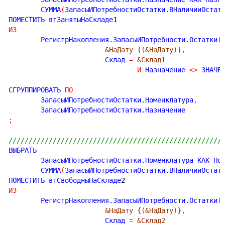
	СУММА
(
ЗапасыИПотребностиОстатки.ВНаличииОстат
ПОМЕСТИТЬ втЗанятыНаСкладе
1
ИЗ
	РегистрНакопления.ЗапасыИПотребности.Остатки
(
&НаДату {(&НаДату)},
			Склад 
=
&Склад1
И
 Назначение 
<
>
 ЗНАЧЕ
СГРУППИРОВАТЬ 
ПО
	ЗапасыИПотребностиОстатки.Номенклатура
,
;
/////////////////////////////////////////////////////
ВЫБРАТЬ

	ЗапасыИПотребностиОстатки.Номенклатура КАК Но
	СУММА
(
ЗапасыИПотребностиОстатки.ВНаличииОстат
ПОМЕСТИТЬ втСвободныНаСкладе
2
ИЗ
	РегистрНакопления.ЗапасыИПотребности.Остатки
(
&НаДату {(&НаДату)},
			Склад 
=
&Склад2