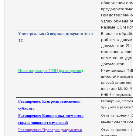
обновлении самих
предварительно 
Представлению д
узлах обмена объ
Разные COM компо
Внешняя обработ
Универсальный журнал документов в
работы с докумен
1С
документов 2) на
восстановление 
пометка на удале
документов
Инвентаризация ТМЦ (расширение)
Инвентаризация ТМЦ п
ценностей и позволяе
который заполняется п
например: МЦ.02, МЦ.0
ИНВ-3 и ведомость.
Расширение: Контроль заполнения
Расширение, позволяе
бух. учета в разрезе 
субконто
Расширение: Блокировка элементов
Отметка проверки (бл
редактирования прове
справочников от изменений
Расширение: Проверка документов
Отметка проверки к л
документа.