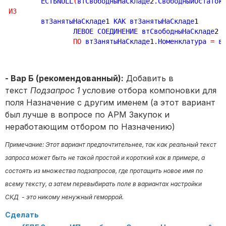
	ЕСТЬNULL
(
втСвободныНаСкладе
2
.СвободныйОстаток
ИЗ
	втЗанятыНаСкладе
1
 КАК втЗанятыНаСкладе
1
		ЛЕВОЕ СОЕДИНЕНИЕ втСвободныНаСкладе
2
 
ПО
 втЗанятыНаСкладе
1
.Номенклатура 
=
 в
- Вар Б (рекомендованный):
Добавить в
текст
Подзапрос 1
условие отбора компоновки для
поля Назначение с другим именем (а этот вариант
был лучше в вопросе по АРМ Закупок и
неработающим отбором по Назначению)
Примечание: Этот вариант предпочтительнее, так как реальный текст
запроса может быть не такой простой и короткий как в примере, а
состоять из множества подзапросов, где протащить новое имя по
всему тексту, а затем перевыбирать поле в вариантах настройки
СКД - это никому ненужный геморрой.
Сделать