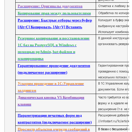
Расширение: Оригиналы документов
Отметка к любому виду
Копирование прав между пользователями
Обработка по копирова
Расширение: Быстрые отборы через буфер
Копирует в буфер значе
выбранную настройку о
[Alt+C] Копировать, [Alt+V] Вставить
Использует комбинации
Резервное копирование и восстановление
В данной инструкции 
организовать резервно
1С баз на PostgreSQL в Windows с
помощью pgAdmin, bat-файлов и
планировщика
Гарантированное проведение документов
Гарантированное прове
проведению с помощью 
(подключаемое расширение)
нескольких потоках. 
Ускорим проведение в 1С:Управление
В 1С:Управление холди
документов. Если его 
холдингом
Динамическая кнопка VS Комбинация
Часто требуется ко вс
форму и в идеале не м
клавиш
расширение (т.е. не м
Параметризация печатных форм под
Расширение добавляет 
//infostart.ru/1c/articl
контрагентов (подключаемое расширение)
Просмотр объектов очереди сообщений в
В базах с бесшовной и