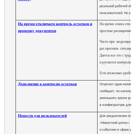
реальной рабочей обс
пользователей. Но ка
На время отключаем контроль остатков и
На время сеанса откл
проверку документов
простым расширением
Часто при моделирован
раз прогнать ситуацию
Дается все это с труд
и ругаются контролями
Есть несколько удобны
Дополнение к контролю остатков
Огорчает один момент 
сообщает, по какому 
уменьшить время рас
в конфигураторе для 
Новости для пользователей
Для уведомления поль
«Новостной центр». Э
и событиях в сфере уч