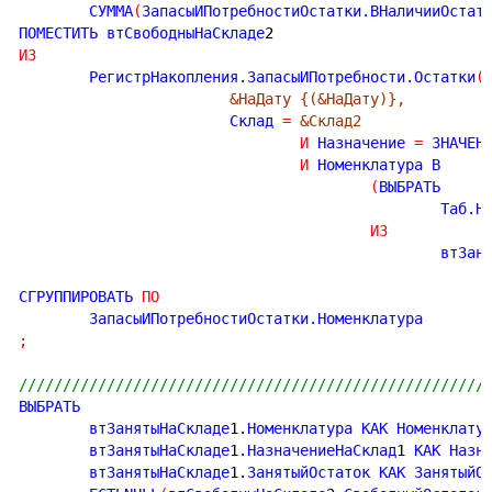
	СУММА
(
ЗапасыИПотребностиОстатки.ВНаличииОстат
ПОМЕСТИТЬ втСвободныНаСкладе
2
ИЗ
	РегистрНакопления.ЗапасыИПотребности.Остатки
(
&НаДату {(&НаДату)},
			Склад 
=
&Склад2
И
 Назначение 
=
 ЗНАЧЕН
И
 Номенклатура В

(
ВЫБРАТЬ

						Таб.Номенклатура

ИЗ
						вт
СГРУППИРОВАТЬ 
ПО
;
/////////////////////////////////////////////////////
ВЫБРАТЬ

	втЗанятыНаСкладе
1
.Номенклатура КАК Номенклату
	втЗанятыНаСкладе
1
.НазначениеНаСклад
1
 КАК Назн
	втЗанятыНаСкладе
1
.ЗанятыйОстаток КАК ЗанятыйО