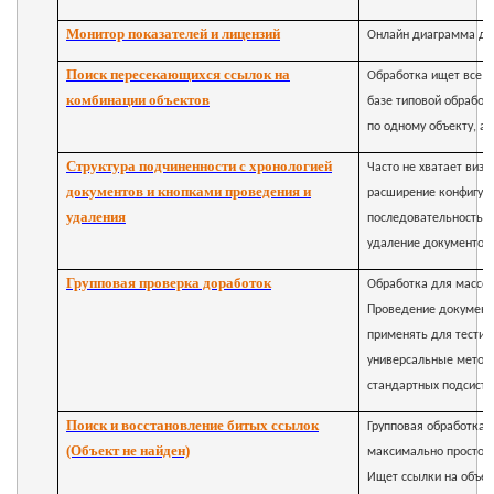
Монитор показателей и лицензий
Онлайн диаграмма дос
Поиск пересекающихся ссылок на
Обработка ищет все о
комбинации объектов
базе типовой обработк
по одному объекту, а
Структура подчиненности с хронологией
Часто не хватает виз
документов и кнопками проведения и
расширение конфигур
удаления
последовательность д
удаление документов 
Групповая проверка доработок
Обработка для массов
Проведение документо
применять для тестир
универсальные методы
стандартных подсисте
Поиск и восстановление битых ссылок
Групповая обработка 
(Объект не найден)
максимально просто к
Ищет ссылки на объек