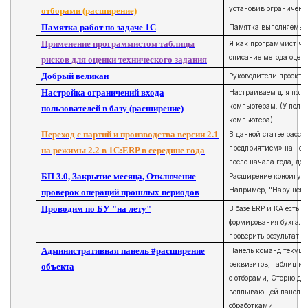
установив ограничени
отборами (расширение)
Памятка работ по задаче 1С
Памятка выполняемых 
Применение программистом таблицы
Я как программист час
описание метода оценк
рисков для оценки технического задания
Добрый великан
Руководители проектов
Настройка ограничений входа
Настраиваем для польз
компьютерам. (У польз
пользователей в базу (расширение)
компьютера).
Переход с партий и производства версии 2.1
В данной статье расск
предприятием» на нов
на режимы 2.2 в 1С:ERP в середине года
после начала года, до
БП 3.0, Закрытие месяца, Отключение
Расширение конфигура
Например, "Нарушена 
проверок операций прошлых периодов
Проводим по БУ "на лету"
В базе ERP и КА есть 
формирования бухгалте
проверить результат.
Административная панель #расширение
Панель команд текущег
реквизитов, таблиц и 
объекта
с отборами, Сторно д
всплывающей панелью 
обработками.