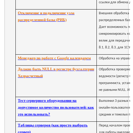
ссылки для обмена да
Отключение и подключение узла
Внешняя обработка (р
распределенной базы (РИБ)
распределенных баз д
Дает возможность под
синхронизировать кон
велик для передачи ч
8.1, 8.2, 8.3, для 1С:У
Менеджер по работе с Google календарем
Обработка на управля
Должно быть NULL в регистре бухгалтерии
Обработка проверяет 
Хозрасчетный
ведомости (регистр б
программиста, устана
не равными NULL. И пе
Тест серверного оборудования на
Выполнил 3 разных тес
допустимое количество пользователей: как
онлайн-пользователей
это использовать?
средних и тяжелых по
Таблицы серверов (как просто выбрать
Перед началом проект
сервер)
для работы внедряемо