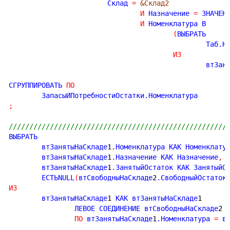
			Склад 
=
&Склад2
И
 Назначение 
=
 ЗНАЧЕН
И
 Номенклатура В

(
ВЫБРАТЬ

						Таб.Номенклатура

ИЗ
						вт
СГРУППИРОВАТЬ 
ПО
;
/////////////////////////////////////////////////////
ВЫБРАТЬ

	втЗанятыНаСкладе
1
.Номенклатура КАК Номенклату
	втЗанятыНаСкладе
1
.Назначение КАК Назначение
,
	втЗанятыНаСкладе
1
.ЗанятыйОстаток КАК ЗанятыйО
	ЕСТЬNULL
(
втСвободныНаСкладе
2
.СвободныйОстаток
ИЗ
	втЗанятыНаСкладе
1
 КАК втЗанятыНаСкладе
1
		ЛЕВОЕ СОЕДИНЕНИЕ втСвободныНаСкладе
2
 
ПО
 втЗанятыНаСкладе
1
.Номенклатура 
=
 в