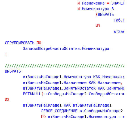
И
 Назначение 
=
 ЗНАЧЕН
И
 Номенклатура В

(
ВЫБРАТЬ

						Таб.Номенклатура

ИЗ
						вт
СГРУППИРОВАТЬ 
ПО
;
/////////////////////////////////////////////////////
ВЫБРАТЬ

	втЗанятыНаСкладе
1
.Номенклатура КАК Номенклату
	втЗанятыНаСкладе
1
.Назначение КАК Назначение
,
	втЗанятыНаСкладе
1
.ЗанятыйОстаток КАК ЗанятыйО
	ЕСТЬNULL
(
втСвободныНаСкладе
2
.СвободныйОстаток
ИЗ
	втЗанятыНаСкладе
1
 КАК втЗанятыНаСкладе
1
		ЛЕВОЕ СОЕДИНЕНИЕ втСвободныНаСкладе
2
 
ПО
 втЗанятыНаСкладе
1
.Номенклатура 
=
 в