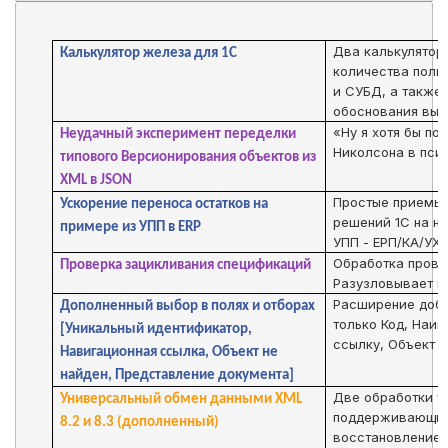
Два калькулятора
Калькулятор железа для 1C
количества поль
и СУБД, а также
обоснования выб
«Ну я хотя бы по
Неудачный эксперимент переделки
Николсона в псих
типового Версионирования объектов из
XML в JSON
Простые приемы,
Ускорение переноса остатков на
решений 1С на но
примере из УПП в ERP
УПП - ЕРП/КА/УХ и
Обработка прове
Проверка зацикливания спецификаций
Разузловывает п
Расширение доба
Дополненный выбор в полях и отборах
только Код, Наи
[Уникальный идентификатор,
ссылку, Объект н
Навигационная ссылка, Объект не
найден, Представление документа]
Две обработки у
Универсальный обмен данными XML
поддерживающие 
8.2 и 8.3 (дополненный)
восстановление 