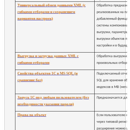
Универсальный обмен данными XML (с
Обработка предназнач
гибкими отборами и сохранением
реализованных на пла
вариантов настроек)
добавленный функцио
системы компоновки д
выгрузки, параметры, 
выгрузки объектов по
настройки и в будуще
Выгрузка и загрузка данных XML с
Обработка выгрузки и
гибкими отборами
произвольных отборо
Свойства объектов 1С в MS SQL (и
Подключаемый отчет н
сравнение баз)
SQL для хранения объе
индексов в MB (мегаба
Запуск 1С под любым пользователем (без
Предназначается для з
необходимости указания пароля)
Права на объект
Если пользователю не
через типовой регист
расширения можно уск