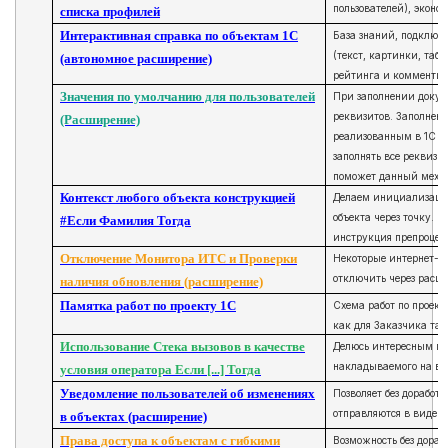
пользователей), эконо
списка профилей
Интерактивная справка по объектам 1С
База знаний, подключа
(текст, картинки, таб
(автономное расширение)
рейтинга и комментир
Значения по умолчанию для пользователей
При заполнении докуме
реквизитов. Заполнени
(Расширение)
реализованным в 1С м
заполнять все реквизи
поможет данный меха
Контекст любого объекта конструкцией
Делаем инициализацию
объекта через точку. 
#Если Фамилия Тогда
инструкция препроцес
Отключение Монитора ИТС и Проверки
Некоторые интернет-с
отключить через расш
наличия обновления (расширение)
Памятка работ по проекту 1С
Схема работ по проект
как для Заказчика так
Использование Стека вызовов в качестве
Делюсь интересным пр
накладываемого на вы
условия оператора Если [...] Тогда
Уведомление пользователей об изменениях
Позволяет без доработ
отправляются в виде з
в объектах (расширение)
Права доступа к объектам с гибкими
Возможность без дораб