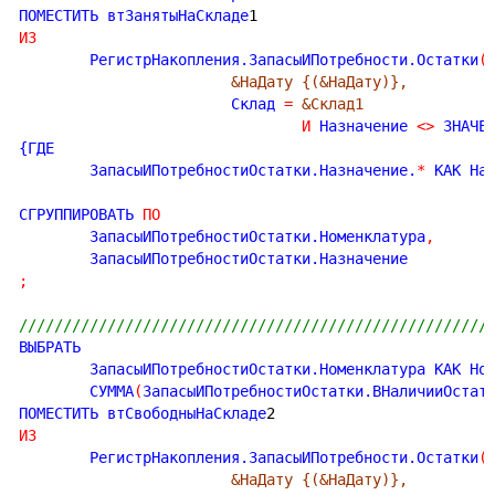
ПОМЕСТИТЬ втЗанятыНаСкладе
1
ИЗ
	РегистрНакопления.ЗапасыИПотребности.Остатки
(
&НаДату {(&НаДату)},
			Склад 
=
&Склад1
И
 Назначение 
<
>
 ЗНАЧЕ
{ГДЕ

	ЗапасыИПотребностиОстатки.Назначение.
*
 КАК На
СГРУППИРОВАТЬ 
ПО
	ЗапасыИПотребностиОстатки.Номенклатура
,
;
/////////////////////////////////////////////////////
ВЫБРАТЬ

	ЗапасыИПотребностиОстатки.Номенклатура КАК Но
	СУММА
(
ЗапасыИПотребностиОстатки.ВНаличииОстат
ПОМЕСТИТЬ втСвободныНаСкладе
2
ИЗ
	РегистрНакопления.ЗапасыИПотребности.Остатки
(
&НаДату {(&НаДату)},