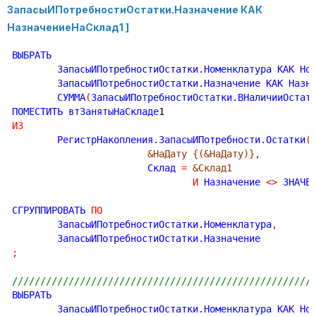
ЗапасыИПотребностиОстатки.Назначение КАК
НазначениеНаСклад1 ]
ВЫБРАТЬ

	ЗапасыИПотребностиОстатки.Номенклатура КАК Но
	ЗапасыИПотребностиОстатки.Назначение КАК Назн
	СУММА
(
ЗапасыИПотребностиОстатки.ВНаличииОстат
ПОМЕСТИТЬ втЗанятыНаСкладе
1
ИЗ
	РегистрНакопления.ЗапасыИПотребности.Остатки
(
&НаДату {(&НаДату)},
			Склад 
=
&Склад1
И
 Назначение 
<
>
 ЗНАЧЕ
СГРУППИРОВАТЬ 
ПО
	ЗапасыИПотребностиОстатки.Номенклатура
,
;
/////////////////////////////////////////////////////
ВЫБРАТЬ

	ЗапасыИПотребностиОстатки.Номенклатура КАК Но