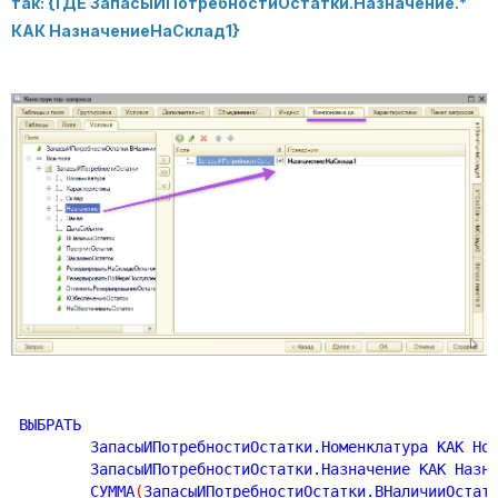
так: {ГДЕ ЗапасыИПотребностиОстатки.Назначение.*
КАК НазначениеНаСклад1}
ВЫБРАТЬ

	ЗапасыИПотребностиОстатки.Номенклатура КАК Но
	ЗапасыИПотребностиОстатки.Назначение КАК Назн
	СУММА
(
ЗапасыИПотребностиОстатки.ВНаличииОстат