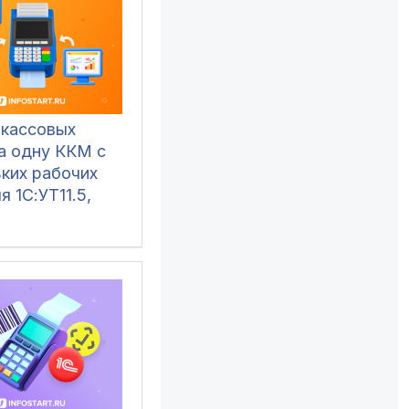
 кассовых
на одну ККМ с
ьких рабочих
я 1С:УТ11.5,
 2.3/3.0, УНФ