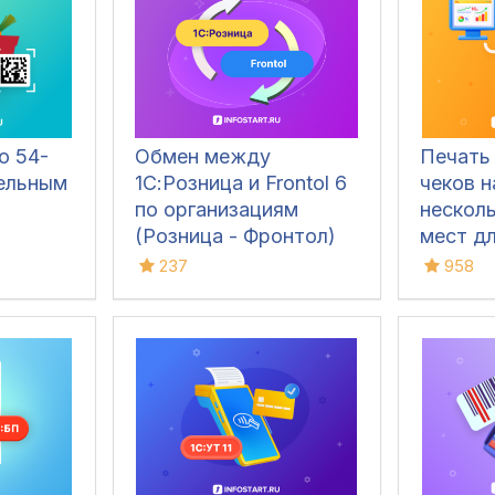
о 54-
Обмен между
Печать
ельным
1С:Розница и Frontol 6
чеков 
по организациям
нескол
(Розница - Фронтол)
мест дл
Розница
237
958
3.0