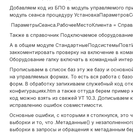
Добавляем код из БПО в модуль управляемого пр
модуль сеанса процедуру УстановкаПараметров
ПараметрыСеанса.РабочееМестоКлиента = Справо
Также в справочник Подключаемое оборудование 
А в общем модуле СтандартныеПодсистемыПовт
заккоментировать проверку на включение в ком
Оборудование галку включать в командный интер
Прописываем в список баз эту же базу и основно
на управляемых формах. То есть вся работа с баз
форм. В обработку запихиваем служебный код от
конфигурациях.htm а также оттуда берем пример 
код можно взять из свежей УТ 10.3. Дописываем 
исправлению ошибок совместимости.
Основные ошибки, с которыми я столкнулся, это 
выборки и то, что .Метаданные() у незаполненног
выборки в запросы и обращения к метаданным бе