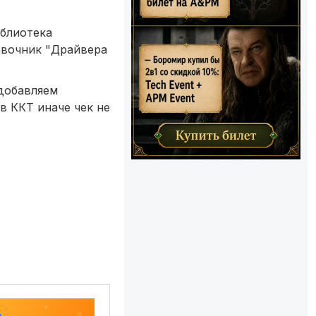
иблиотека
авочник "Драйвера
 добавляем
в ККТ иначе чек не