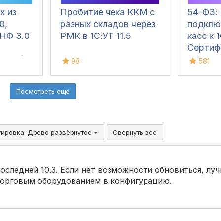
х из
Пробитие чека ККМ с
54-ФЗ:
0,
разных складов через
подклю
УНФ 3.0
РМК в 1С:УТ 11.5
касс к 1
Сертиф
чеках)
ПИоТ
98
581
Посмотреть ещё
тировка:
Древо развёрнутое
Свернуть все
последней 10.3. Если нет возможности обновиться, луч
 торговым оборудованием в конфигурацию.