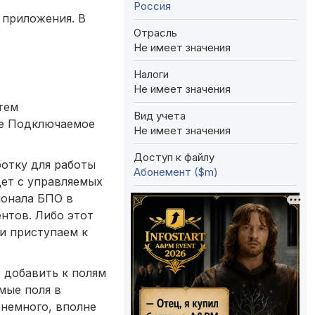
Россия
 приложения. В
Отрасль
Не имеет значения
Налоги
Не имеет значения
тем
Вид учета
ме Подключаемое
Не имеет значения
Доступ к файлу
ботку для работы
Абонемент ($m)
дет с управляемых
ионала БПО в
нтов. Либо этот
 и приступаем к
 добавить к полям
мые поля в
 немного, вполне