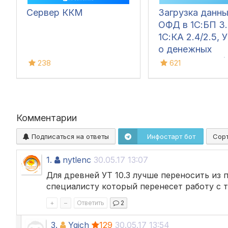
Сервер ККМ
Загрузка данны
ОФД в 1С:БП 3.
1С:КА 2.4/2.5, 
о денежных
поступлениях (
238
621
Комментарии
Подписаться на ответы
Инфостарт бот
Сор
1.
nytlenc
30.05.17 13:07
Для древней УТ 10.3 лучше переносить из 
специалисту который перенесет работу с
+
–
Ответить
2
3.
Ygich
129
30.05.17 13:54