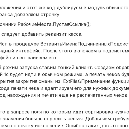
иложения и этот же код дублируем в модуль обычного
Сеанса добавляем строчку
чники.РабочиеМеста.ПустаяСсылка();
следует добавить реквизит касса.
Исп в процедуре ВставитьИменаПодчиненныхПодсис
андный интерфейс. После этого включаем в подсисте
фейс и настраиваем его.
й режим запуска ставим тонкий клиент. Создаем обра
ой 1с будет идти в обычном режиме, а печать чеков бу
крытия закрытия смены из ExtFiles\Применение функц
кода печати чека и адаптируем его для нужных докуме
код нахождения и печати еще не распечатанных чеков
что в запросе поля по которым идет сортировка нужно
о значения больше спросить нельзя. Добавляем требуе
рем в попытку исключение. Ошибок таких достаточно