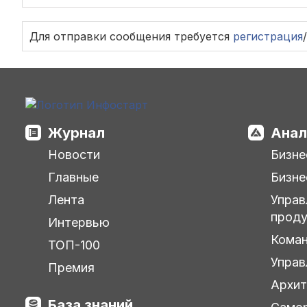
Для отправки сообщения требуется
регистрация
/
Журнал
Анал
Новости
Бизне
Главные
Бизне
Лента
Управ
прод
Интервью
Кома
ТОП-100
Управ
Премия
Архит
База знаний