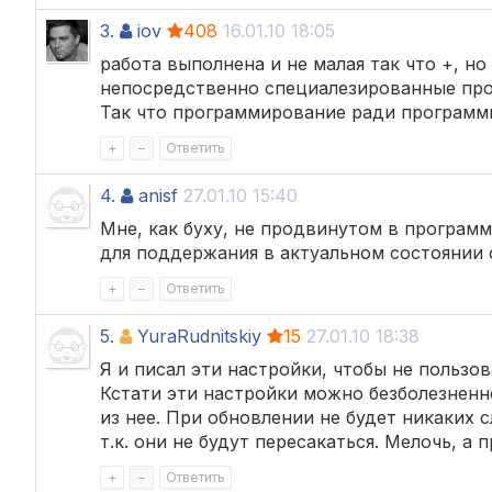
3.
iov
408
16.01.10 18:05
работа выполнена и не малая так что +, но
непосредственно специалезированные про
Так что программирование ради программ
+
–
Ответить
4.
anisf
27.01.10 15:40
Мне, как буху, не продвинутом в программ
для поддержания в актуальном состоянии ф
+
–
Ответить
5.
YuraRudnitskiy
15
27.01.10 18:38
Я и писал эти настройки, чтобы не пользо
Кстати эти настройки можно безболезненн
из нее. При обновлении не будет никаких 
т.к. они не будут пересакаться. Мелочь, а пр
+
–
Ответить