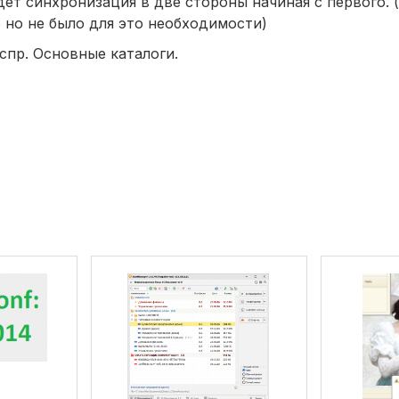
дет синхронизация в две стороны начиная с первого.
 но не было для это необходимости)
спр. Основные каталоги.