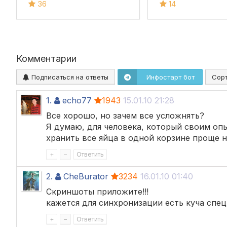
36
14
Комментарии
Подписаться на ответы
Инфостарт бот
Сор
1.
echo77
1943
15.01.10 21:28
Все хорошо, но зачем все усложнять?
Я думаю, для человека, который своим оп
хранить все яйца в одной корзине проще н
+
–
Ответить
2.
CheBurator
3234
16.01.10 01:40
Скриншоты приложите!!!
кажется для синхронизации есть куча спец
+
–
Ответить