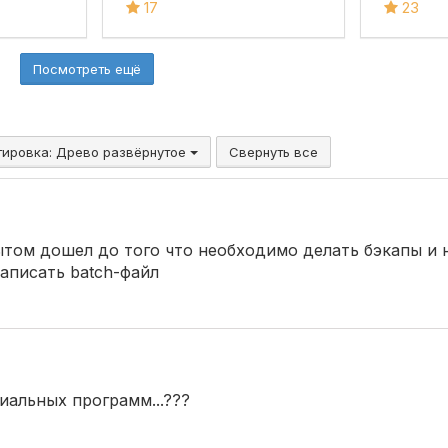
17
23
Посмотреть ещё
тировка:
Древо развёрнутое
Свернуть все
ытом дошел до того что необходимо делать бэкапы и 
аписать batch-файл
иальных программ...???