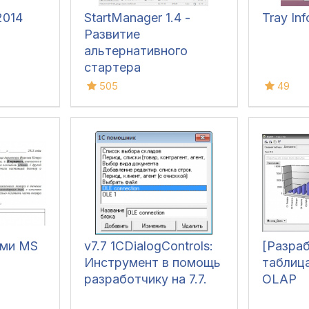
2014
StartManager 1.4 -
Tray In
Развитие
альтернативного
стартера
505
49
ами MS
v7.7 1CDialogControls:
[Разра
Инструмент в помощь
таблица
разработчику на 7.7.
OLAP