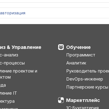
авторизация
из & Управление
Обучение
с-анализ
Программист
с-процессы
Аналитик
ление проектом и
Руководитель прое
уктом
DevOps-инженер
нда
Партнерские курсы
ление IT
Маркетплейс
ектура
1С:Бухгалтерия