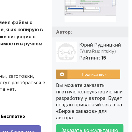
меня файлы с
, я их копирую в
Автор:
 же ситуация с
димости в ручном
Юрий Рудницкий
(YuraRudnitskiy)
Рейтинг:
15
Подписаться
ы, заготовки,
огут разобраться в
Вы можете заказать
та нет.
платную консультацию или
разработку у автора. Будет
создан приватный заказ на
«Бирже заказов» для
Бесплатно
автора.
Заказать консультацию
чать
бесплатно