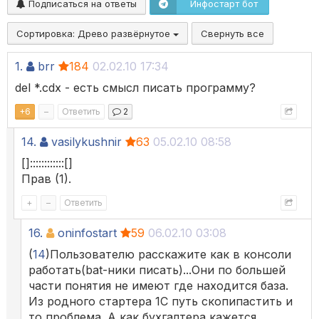
Подписаться на ответы
Инфостарт бот
Сортировка:
Древо развёрнутое
Свернуть все
1.
brr
184
02.02.10 17:34
del *.cdx - есть смысл писать программу?
+
6
–
Ответить
2
14.
vasilykushnir
63
05.02.10 08:58
[]::::::::::::[]
Прав (1).
+
–
Ответить
16.
oninfostart
59
06.02.10 03:08
(
14
)Пользователю расскажите как в консоли
работать(bat-ники писать)...Они по большей
части понятия не имеют где находится база.
Из родного стартера 1С путь скопипастить и
то проблема. А как бухгалтера кажется