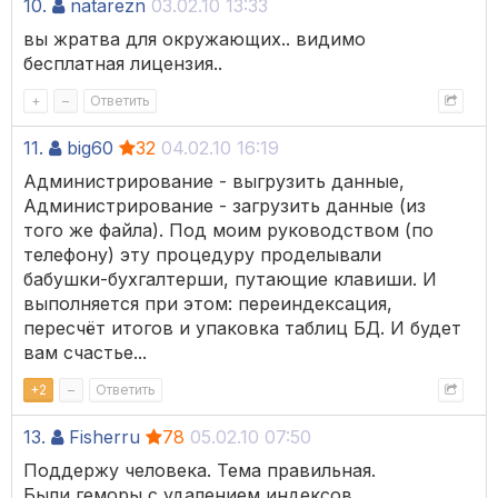
10.
natarezn
03.02.10 13:33
вы жратва для окружающих.. видимо
бесплатная лицензия..
+
–
Ответить
11.
big60
32
04.02.10 16:19
Администрирование - выгрузить данные,
Администрирование - загрузить данные (из
того же файла). Под моим руководством (по
телефону) эту процедуру проделывали
бабушки-бухгалтерши, путающие клавиши. И
выполняется при этом: переиндексация,
пересчёт итогов и упаковка таблиц БД. И будет
вам счастье...
+
2
–
Ответить
13.
Fisherru
78
05.02.10 07:50
Поддержу человека. Тема правильная.
Были геморы с удалением индексов,