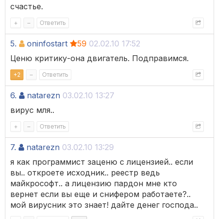
счастье.
+
–
Ответить
5.
oninfostart
59
02.02.10 17:52
Ценю критику-она двигатель. Подправимся.
+
2
–
Ответить
6.
natarezn
03.02.10 13:27
вирус мля..
+
–
Ответить
7.
natarezn
03.02.10 13:29
я как программист заценю с лицензией.. если
вы.. откроете исходник.. реестр ведь
майкрософт.. а лицензию пардон мне кто
вернет если вы еще и снифером работаете?..
мой вирусник это знает! дайте денег господа..