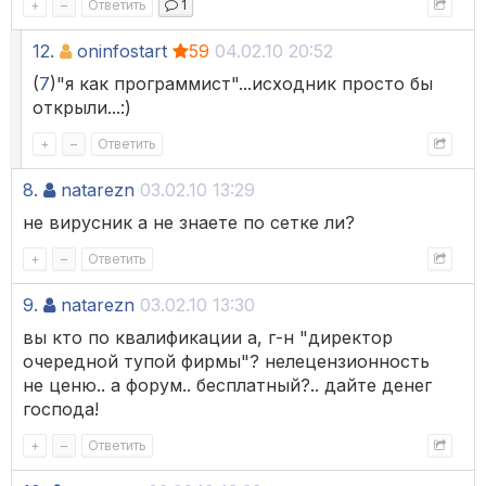
+
–
Ответить
1
12.
oninfostart
59
04.02.10 20:52
(
7
)"я как программист"...исходник просто бы
открыли...:)
+
–
Ответить
8.
natarezn
03.02.10 13:29
не вирусник а не знаете по сетке ли?
+
–
Ответить
9.
natarezn
03.02.10 13:30
вы кто по квалификации а, г-н "директор
очередной тупой фирмы"? нелецензионность
не ценю.. а форум.. бесплатный?.. дайте денег
господа!
+
–
Ответить