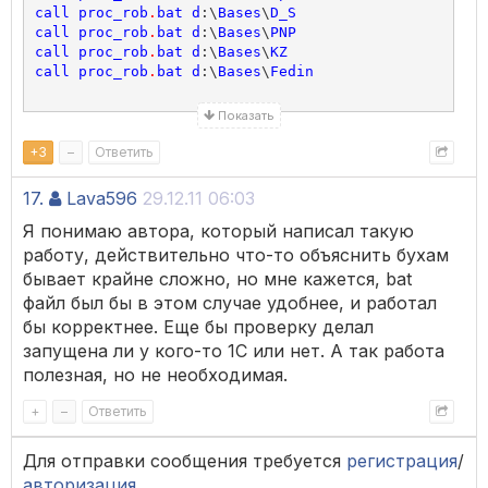
call
proc_rob
.
bat
d
:\
Bases
\
D_S
call
proc_rob
.
bat
d
:\
Bases
\
PNP
call
proc_rob
.
bat
d
:\
Bases
\
KZ
call
proc_rob
.
bat
d
:\
Bases
\
Fedin
Показать
+
3
–
Ответить
17.
Lava596
29.12.11 06:03
Я понимаю автора, который написал такую
работу, действительно что-то объяснить бухам
бывает крайне сложно, но мне кажется, bat
файл был бы в этом случае удобнее, и работал
бы корректнее. Еще бы проверку делал
запущена ли у кого-то 1С или нет. А так работа
полезная, но не необходимая.
+
–
Ответить
Для отправки сообщения требуется
регистрация
/
авторизация