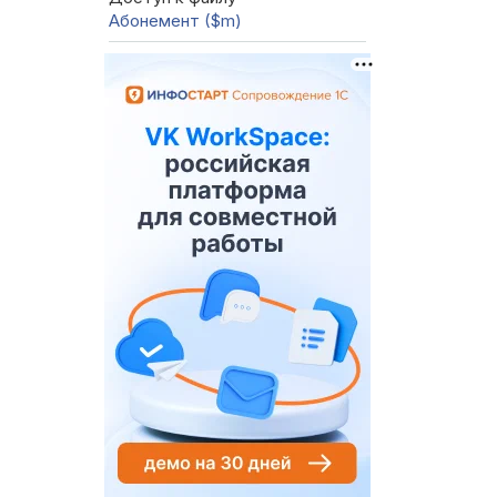
Абонемент ($m)