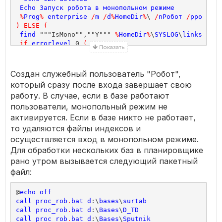
Echo
Запуск
робота
в
монопольном
режиме
%
Prog
%
enterprise
/
m
/
d
%
HomeDir
%
\ 
/
nРобот
/
pробот
)
ELSE
(
find
 """IsMono"",""Y""" 
%
HomeDir
%
\
SYSLOG
\
links
.
tmp
if
errorlevel
 0 
(
Показать
if
errorlevel
 1 
(
rem
del
%
HomeDir
%
\
SYSLOG
\
mono
.
flg
>
nul
 2
>
&1

Echo
Load
Robot
for
 1
c
in
Regular
mode
Создан служебный пользователь "Робот",
%
Prog
%
enterprise
/
d
%
HomeDir
%
\ 
/
nРобот
/
pробот
который сразу после входа завершает свою
)
ELSE
(
работу. В случае, если в базе работают
Echo
Somebody
enter
in
monopoly
,
skip
load
Robot
пользователи, монопольный режим не
)
)
ELSE
(
активируется. Если в базе никто не работает,
Echo
Somebody
enter
in
monopoly
,
skip
load
Robot
fo
то удаляются файлы индексов и
)
осуществляется вход в монопольном режиме.
)
Для обработки нескольких баз в планировщике
рано утром вызывается следующий пакетный
файл:
@
echo
off
call
proc_rob
.
bat
d
:\
bases
\
surtab
call
proc_rob
.
bat
d
:\
Bases
\
D_TD
call
proc_rob
.
bat
d
:\
Bases
\
Sputnik