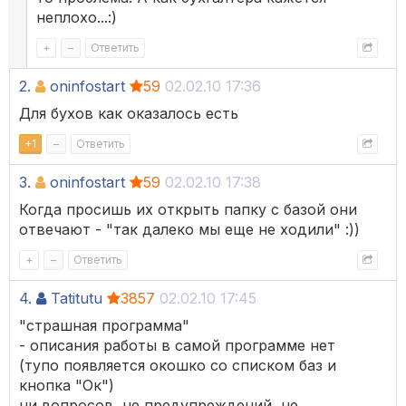
неплохо...:)
+
–
Ответить
2.
oninfostart
59
02.02.10 17:36
Для бухов как оказалось есть
+
1
–
Ответить
3.
oninfostart
59
02.02.10 17:38
Когда просишь их открыть папку с базой они
отвечают - "так далеко мы еще не ходили" :))
+
–
Ответить
4.
Tatitutu
3857
02.02.10 17:45
"страшная программа"
- описания работы в самой программе нет
(тупо появляется окошко со списком баз и
кнопка "Ок")
ни вопросов, не предупреждений, не