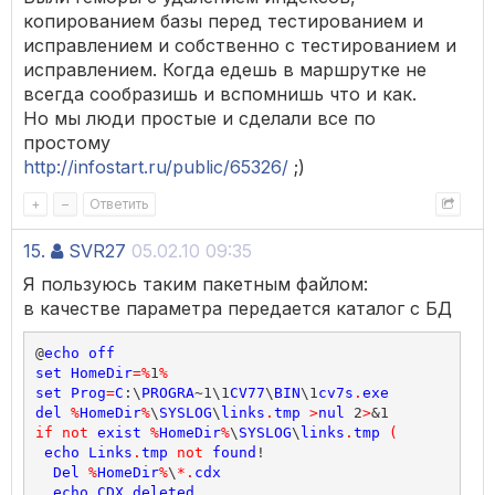
копированием базы перед тестированием и
исправлением и собственно с тестированием и
исправлением. Когда едешь в маршрутке не
всегда сообразишь и вспомнишь что и как.
Но мы люди простые и сделали все по
простому
http://infostart.ru/public/65326/
;)
+
–
Ответить
15.
SVR27
05.02.10 09:35
Я пользуюсь таким пакетным файлом:
в качестве параметра передается каталог с БД
@
echo
off
set
HomeDir
=%
1
%
set
Prog
=
C
:\
PROGRA
~1\1
CV77
\
BIN
\1
cv7s
.
exe
del
%
HomeDir
%
\
SYSLOG
\
links
.
tmp
>
nul
 2
>
if
not
exist
%
HomeDir
%
\
SYSLOG
\
links
.
tmp
(
echo
Links
.
tmp
not
found
!

Del
%
HomeDir
%
\
*.
cdx
echo
CDX
deleted