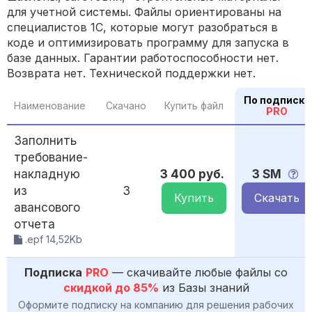
для учетной системы. Файлы ориентированы на
специалистов 1С, которые могут разобраться в
коде и оптимизировать программу для запуска в
базе данных. Гарантии работоспособности нет.
Возврата нет. Технической поддержки нет.
По подписке
Наименование
Скачано
Купить файл
PRO
Заполнить
требование-
накладную
3 400 руб.
3 SM
из
3
Купить
Скачать
авансового
отчета
.epf 14,52Kb
Подписка
PRO
— скачивайте любые файлы со
скидкой до 85%
из Базы знаний
Оформите подписку на компанию для решения рабочих