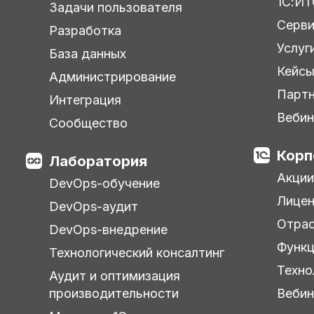
1С:ИТ
Задачи пользователя
Серв
Разработка
Услуг
База данных
Кейс
Администрирование
Парт
Интеграция
Веби
Сообщество
Корп
Лаборатория
Акции
DevOps-обучение
Лицен
DevOps-аудит
Отра
DevOps-внедрение
Функц
Технологический консалтинг
Техно
Аудит и оптимизация
производительности
Веби