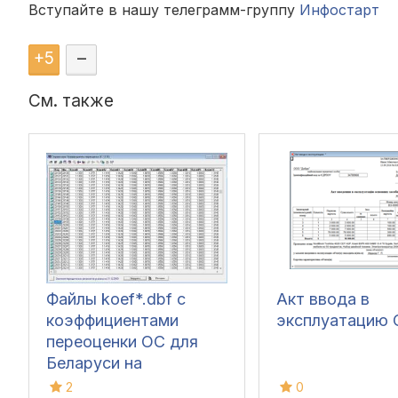
Вступайте в нашу телеграмм-группу
Инфостарт
+
5
–
См. также
Файлы koef*.dbf с
Акт ввода в
коэффициентами
эксплуатацию 
переоценки ОС для
Беларуси на
01.01.2023
2
0