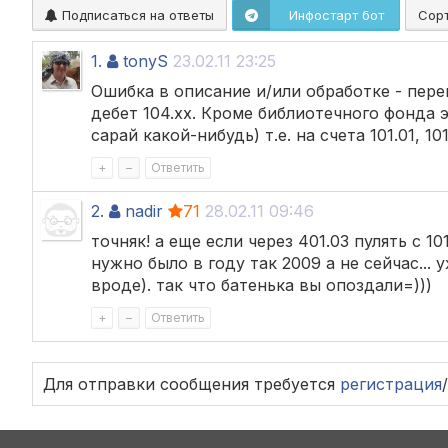
Подписаться на ответы
Инфостарт бот
Сор
1.
tonyS
23.02.11 23:25
Ошибка в описание и/или обработке - перен
дебет 104.хх. Кроме библиотечного фонда 
сарай какой-нибудь) т.е. на счета 101.01, 101
+
–
Ответить
2.
nadir
71
28.02.11 09:46
точняк! а еще если через 401.03 пулять с 10
нужно было в году так 2009 а не сейчас..
вроде). так что батенька вы опоздали=)))
+
–
Ответить
Для отправки сообщения требуется
регистрация
/