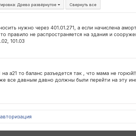
тировка:
Древо развёрнутое
Свернуть все
осить нужно через 401.01.271, а если начислена амор
это правило не распространяется на здания и сооруже
.02, 101.03
1 на а21 то баланс разъедется так , что мама не горюй!!
. уже все давным давно должны были перейти на эту и
авторизация