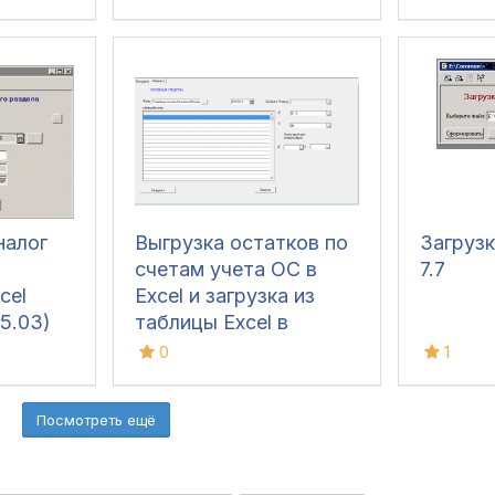
налог
Выгрузка остатков по
Загруз
счетам учета ОС в
7.7
cel
Excel и загрузка из
5.03)
таблицы Excel в
документ
0
1
"Бухгалтерская
справка" 1С:
Посмотреть ещё
Комплексная
конфигурация 7.7