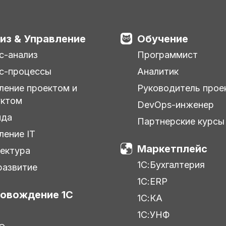
из & Управление
Обучение
с-анализ
Программист
с-процессы
Аналитик
ление проектом и
Руководитель прое
уктом
DevOps-инженер
нда
Партнерские курсы
ление IT
Маркетплейс
ектура
1С:Бухгалтерия
азвитие
1С:ERP
овождение 1С
1С:КА
1С:УНФ