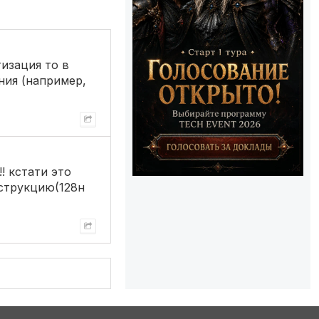
тизация то в
ния (например,
!! кстати это
нструкцию(128н