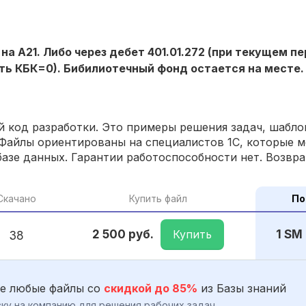
на А21. Либо через дебет 401.01.272 (при текущем п
ать КБК=0). Бибилиотечный фонд остается на месте.
 код разработки. Это примеры решения задач, шаблон
Файлы ориентированы на специалистов 1С, которые м
азе данных. Гарантии работоспособности нет. Возвра
Скачано
Купить файл
По
Купить
2 500 руб.
1 SM
38
е любые файлы со
скидкой до 85%
из Базы знаний
ку на компанию для решения рабочих задач