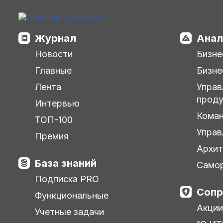
Журнал
Анал
Новости
Бизне
Главные
Бизне
Лента
Управ
прод
Интервью
Кома
ТОП-100
Управ
Премия
Архит
База знаний
Самор
Подписка PRO
Сопр
Функциональные
Акции
Учетные задачи