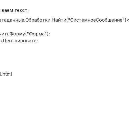
ваем текст:
 (Метаданные.Обработки.Найти("СистемноеСообщение"
итьФорму("Форма");
Центрировать;
l.html