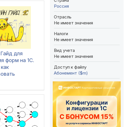
Страна
Россия
Отрасль
Не имеет значения
Налоги
Не имеет значения
Вид учета
 Гайд для
Не имеет значения
я форм на 1С.
 как
Доступ к файлу
Абонемент ($m)
зовать
ные элементы,
ы и
имеры по
зованию