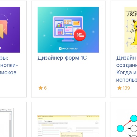
ры:
Дизайнер форм 1С
Дизайн
нопки-
создани
писков
Когда и
исполь
различ
6
139
пример
антипр
исполь