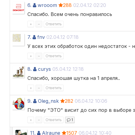
6.
wrooom
288
02.04.12 02:20
Спасибо. Всем очень понравилось
+
–
Ответить
7.
fnv
02.04.12 07:18
У всех этих обработок один недостаток - 
+
–
Ответить
8.
curys
05.04.12 12:18
Спасибо, хорошая шутка на 1 апреля..
+
–
Ответить
9.
Oleg_nsk
282
06.04.12 10:06
Почему "ЭТО" висит до сих пор в выборе э
+
–
Ответить
1
11.
Alraune
1507
06.04.12 10:40