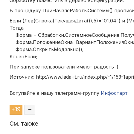
Обработку поместить в дерево конфигурации.
В процедуру ПриНачалеРаботыСистемы() прописы
Если (Лев(Строка(ТекущаяДата()),5)="01.04") и
Тогда
Форма = Обработки.СистемноеСообщение.Получ
Форма.ПоложениеОкна=ВариантПоложенияОкна.
Форма.ОткрытьМодально();
КонецЕсли;
При запуске пользователи имеют радость :).
Источник: http://www.lada-it.ru/index.php/-1/153-1apri
Вступайте в нашу телеграмм-группу
Инфостарт
+
19
–
См. также