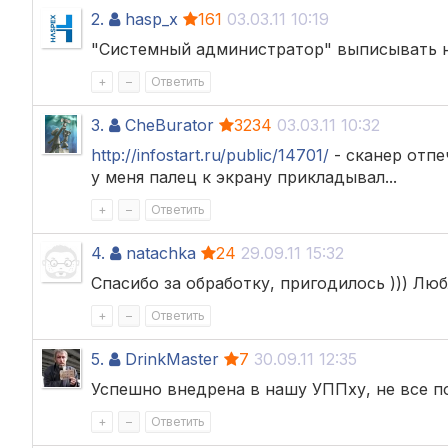
2.
hasp_x
161
03.03.11 10:19
"Системный администратор" выписывать на
+
–
Ответить
3.
CheBurator
3234
03.03.11 10:32
http://infostart.ru/public/14701/
- сканер отпеч
у меня палец к экрану прикладывал...
+
–
Ответить
4.
natachka
24
29.09.11 15:32
Спасибо за обработку, пригодилось ))) Люб
+
–
Ответить
5.
DrinkMaster
7
30.09.11 12:35
Успешно внедрена в нашу УППху, не все п
+
–
Ответить