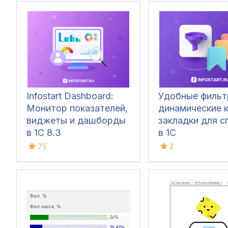
Infostart Dashboard:
Удобные фильт
Монитор показателей,
динамические к
виджеты и дашборды
закладки для с
в 1С 8.3
в 1С
75
2