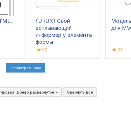
TML,
{UI/UX} Свой
Модель
всплывающий
для MV
информер у элемента
формы
98
35
Посмотреть ещё
тировка:
Древо развёрнутое
Свернуть все