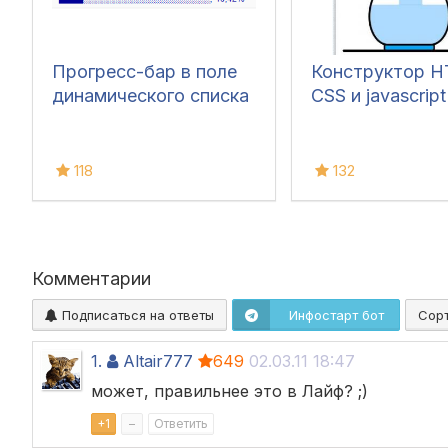
Прогресс-бар в поле
Конструктор H
динамического списка
CSS и javascript
118
132
Комментарии
Подписаться на ответы
Инфостарт бот
Сор
1.
Altair777
649
02.03.11 18:47
может, правильнее это в Лайф? ;)
+
1
–
Ответить