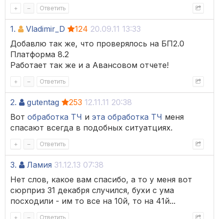
+
–
Ответить
1.
Vladimir_D
124
20.09.11 13:33
Добавлю так же, что проверялось на БП2.0
Платформа 8.2
Работает так же и а Авансовом отчете!
+
–
Ответить
2.
gutentag
253
12.11.11 20:38
Вот
обработка ТЧ
и
эта обработка ТЧ
меня
спасают всегда в подобных ситуатциях.
+
–
Ответить
3.
Ламия
31.12.13 07:38
Нет слов, какое вам спасибо, а то у меня вот
сюрприз 31 декабря случился, бухи с ума
посходили - им то все на 10й, то на 41й...
+
–
Ответить