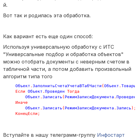
й.
Вот так и родилась эта обработка.
Как вариант есть еще один способ:
Используя универсальную обработку с ИТС
"Универсальные подбор и обработка объектов"
можно отобрать документы с неверным счетом в
табличной части, а потом добавить произвольный
алгоритм типа того
Объект
.
ЗаполнитьСчетаУчетаВТабЧасти
(
Объект
.
Товары
Если
Объект
.
Проведен
Тогда
Объект
.
Записать
(
РежимЗаписиДокумента
.
Проведен
Иначе
Объект
.
Записать
(
РежимЗаписиДокумента
.
Запись
);
КонецЕсли
;
Вступайте в нашу телеграмм-группу
Инфостарт