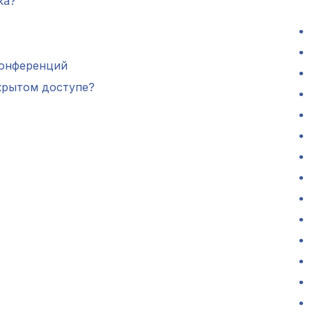
ка?
конференций
крытом доступе?