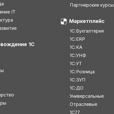
да
Партнерские курсы
ение IT
ктура
Маркетплейс
азвитие
1С:Бухгалтерия
1С:ERP
вождение 1С
1С:КА
1С:УНФ
С
1С:УТ
сы
1С:Розница
1С:ЗУП
1С:ДО
ерство
Универсальные
ары
Отраслевые
1С77