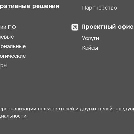
ративные решения
Партнерство
Проектный офис
зии ПО
левые
Услуги
иональные
Кейсы
огические
ары
персонализации пользователей и других целей, преду
иальности.