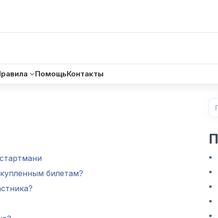
Правила
Помощь
Контакты
П
 стартмани
 купленным билетам?
астника?