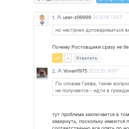
user-z99999
25.12.19 17:07
1.
но настроен договариваться вн
Почему Ростовщики сразу не бе
+
1
–
Ответить
Vovan1975
25.12.19 18:57
2.
По словам Грефа, такие вопро
не получается – идти в гражда
тут проблема заключается в том
завернуть, поскольку имеются 
соответственно все опять по но