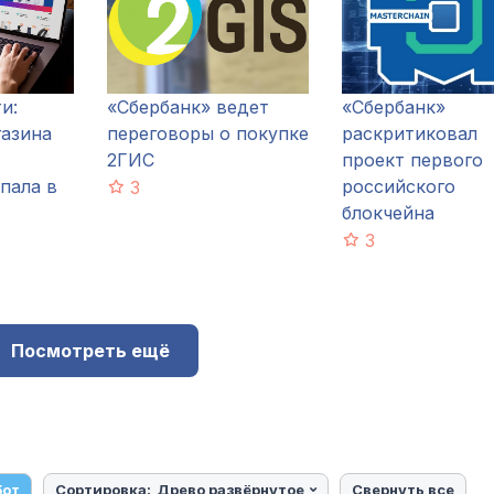
и:
«Сбербанк» ведет
«Сбербанк»
газина
переговоры о покупке
раскритиковал
2ГИС
проект первого
пала в
российского
3
блокчейна
3
Посмотреть ещё
бот
Сортировка:
Древо развёрнутое
Свернуть все