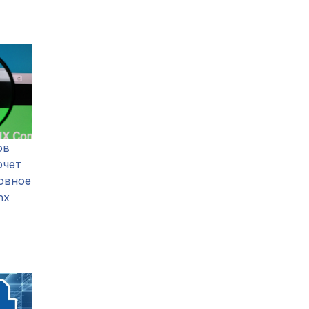
ов
очет
овное
inx