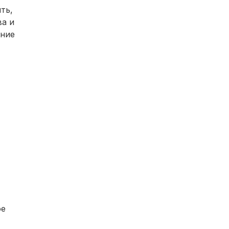
ть,
ва и
ение
ое