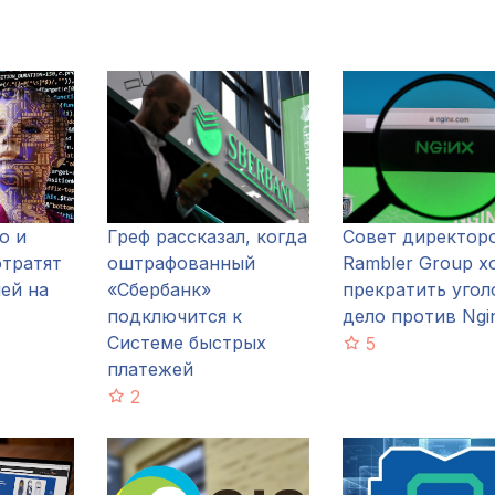
о и
Греф рассказал, когда
Совет директор
отратят
оштрафованный
Rambler Group х
ей на
«Сбербанк»
прекратить угол
подключится к
дело против Ng
Системе быстрых
5
платежей
2