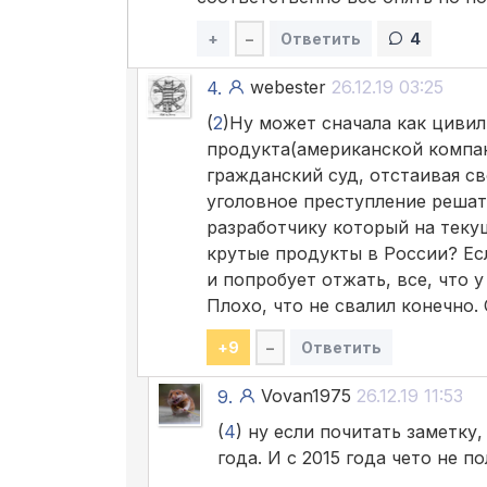
+
–
Ответить
4
webester
26.12.19 03:25
4.
(
2
)Ну может сначала как циви
продукта(американской компан
гражданский суд, отстаивая с
уголовное преступление решать
разработчику который на теку
крутые продукты в России? Ес
и попробует отжать, все, что у
Плохо, что не свалил конечно.
+
9
–
Ответить
Vovan1975
26.12.19 11:53
9.
(
4
) ну если почитать заметку
года. И с 2015 года чето не 