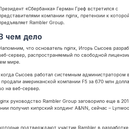
Президент «Сбербанка» Герман Греф встретился с
представителями компании nginx, претензии к которо
предъявляет Rambler Group.
В чем дело
Напомним, что основатель nginx, Игорь Сысоев разра
веб-сервер, распространяемый по свободной лицензии
сем мире.
, когда Сысоев работал системным администратором 
р продали американской компании F5 за 670 млн долл
о на веб-сервер.
inx руководство Rambler Group заговорило еще в 201
ании получил кипрский холдинг A&NN, сейчас – Lynwo
которые подтверждают участие Rambler в разработке