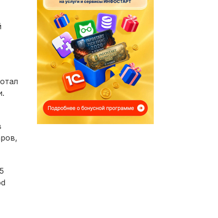
й
ботал
.
в
аров,
5
od