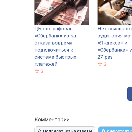
ЦБ оштрафовал
Нет лояльност
«Сбербанк» из-за
аудитория ма
отказа вовремя
«Яндекса» и
подключиться к
«Сбербанка» у
системе быстрых
27 раз
платежей
3
3
Комментарии
Подписаться на ответы
Инфостарт 