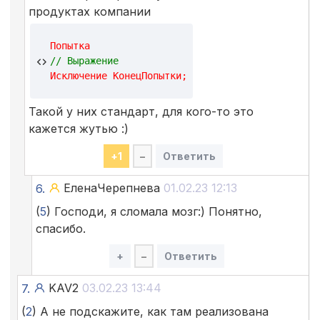
продуктах компании
Попытка
// Выражение
Исключение
КонецПопытки
;
Такой у них стандарт, для кого-то это
кажется жутью :)
+
1
–
Ответить
ЕленаЧерепнева
01.02.23 12:13
6.
(
5
) Господи, я сломала мозг:) Понятно,
спасибо.
+
–
Ответить
KAV2
03.02.23 13:44
7.
(
2
) А не подскажите, как там реализована