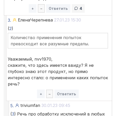
+
–
Ответить
4
ЕленаЧерепнева
27.01.23 15:30
3.
(
2
)
Количество применения попыток
превосходит все разумные пределы.
Уважаемый, nvv1970,
скажите, что здесь имеется ввиду? Я не
глубоко знаю этот продукт, но прямо
интересно стало: о применении каких попыток
речь?
+
–
Ответить
triviumfan
30.01.23 09:45
5.
(
3
) Речь про обработку исключений в любых