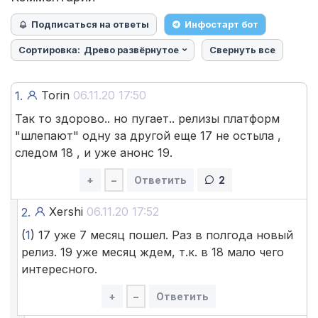
Подписаться на ответы
Инфостарт бот
Сортировка:
Древо развёрнутое
Свернуть все
Torin
06.11.20 17:50
1.
Так то здорово.. но пугает.. релизы платформ
"шлепают" одну за другой еще 17 не остыла ,
следом 18 , и уже анонс 19.
+
–
Ответить
2
Xershi
06.11.20 17:52
2.
(
1
) 17 уже 7 месяц пошел. Раз в полгода новый
релиз. 19 уже месяц ждем, т.к. в 18 мало чего
интересного.
+
–
Ответить