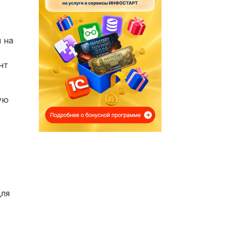
 на
нт
ую
для