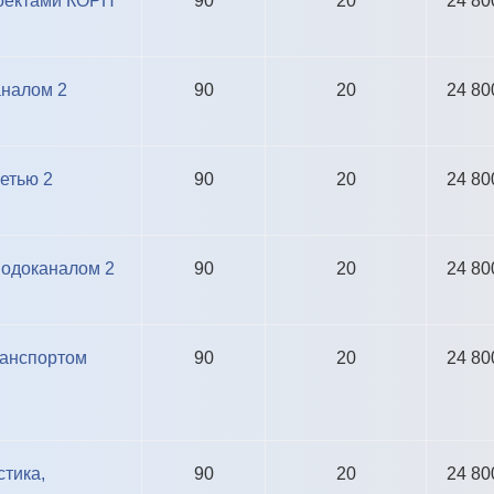
роектами КОРП
90
20
24 80
аналом 2
90
20
24 80
етью 2
90
20
24 80
водоканалом 2
90
20
24 80
ранспортом
90
20
24 80
стика,
90
20
24 80