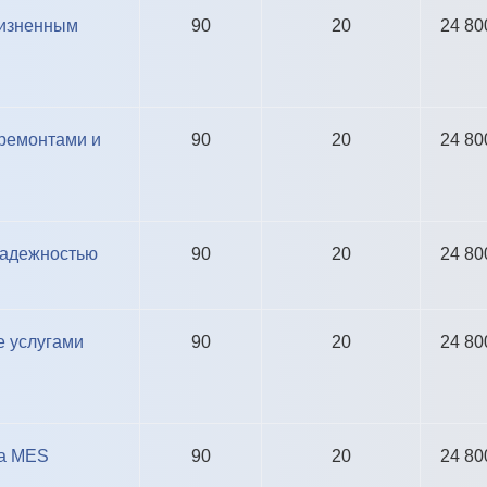
жизненным
90
20
24 80
ремонтами и
90
20
24 80
надежностью
90
20
24 80
е услугами
90
20
24 80
ка MES
90
20
24 80