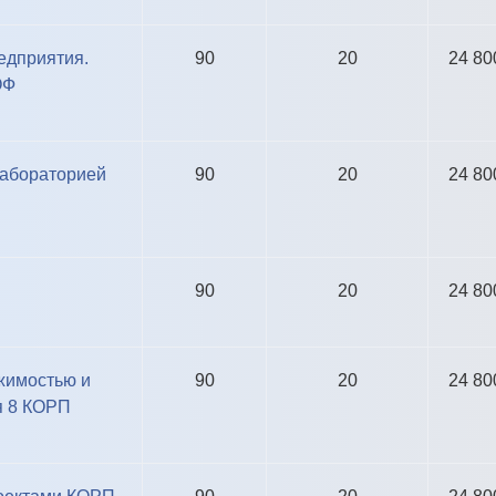
едприятия.
90
20
24 80
ОФ
лабораторией
90
20
24 80
90
20
24 80
жимостью и
90
20
24 80
я 8 КОРП