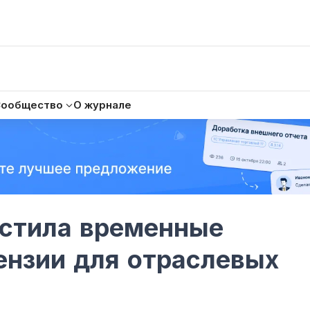
Сообщество
О журнале
стила временные
ензии для отраслевых