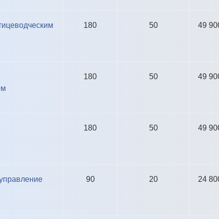
тицеводческим
180
50
49 90
180
50
49 90
ем
180
50
49 90
П
 управление
90
20
24 80