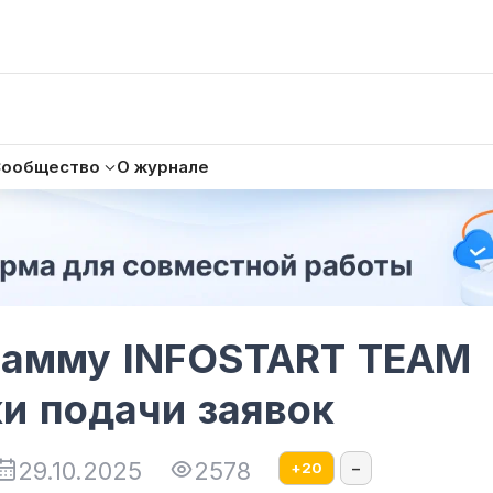
Сообщество
О журнале
рамму INFOSTART TEAM
и подачи заявок
29.10.2025
2578
+
20
–