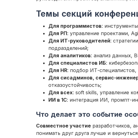
Темы секций конфере
Для программистов
: инструменты
Для РП
: управление проектами, Agi
Для ИТ-руководителей
: стратеги
подразделений;
Для аналитиков
: анализ данных, 
Для специалистов ИБ
: кибербезо
Для HR
: подбор ИТ-специалистов,
Для сисадминов, сервис-инжене
отказоустойчивость;
Для всех
: soft skills, управление к
ИИ в 1С
: интеграция ИИ, промпт-и
Что делает это событие ос
Совместное участие
разработчиков, ан
понимать друг друга лучше и вернутьс