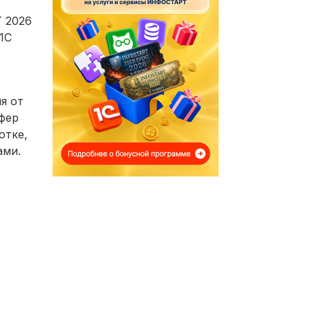
 2026
1С
я от
фер
отке,
ами.