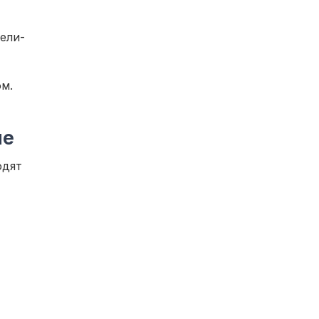
ели-
м.
ме
одят