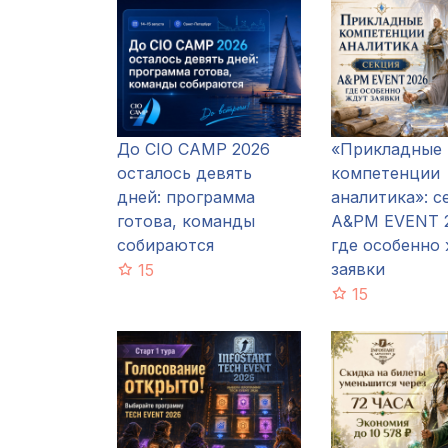
До CIO CAMP 2026
«Прикладные
осталось девять
компетенции
дней: программа
аналитика»: с
готова, команды
A&PM EVENT 2
собираются
где особенно
заявки
15
15