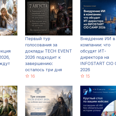
Первый тур
Внедрение ИИ в
голосования за
компании: что
екция
доклады TECH EVENT
обсудят ИТ-
026,
2026 подходит к
директора на
 ждут
завершению:
INFOSTART CIO
осталось три дня
2026
16
15