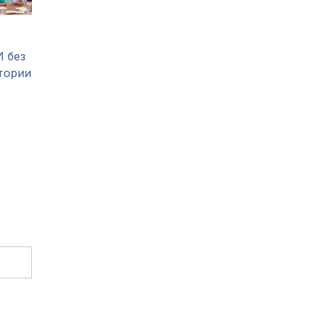
И без
тории