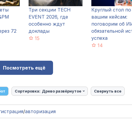
леты
Три секции TECH
Круглый стол по
&PM
EVENT 2026, где
вашим кейсам:
особенно ждут
поговорим об И
ерез 72
доклады
обязательной ис
успеха
15
14
Посмотреть ещё
бот
Сортировка:
Древо развёрнутое
Свернуть все
гистрация
/
авторизация