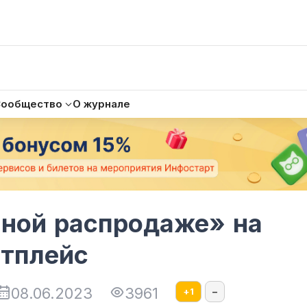
Сообщество
О журнале
чной распродаже» на
тплейс
08.06.2023
3961
+
1
–