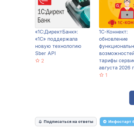
«1С:ДиректБанк»:
1С-Коннект:
«1С» поддержала
обновление
новую технологию
функциональ
Sber API
возможностей
тарифы серви
2
августа 2026 
1
Подписаться на ответы
Инфостарт 