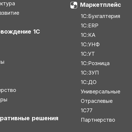
ктура
Маркетплейс
азвитие
1С:Бухгалтерия
1С:ERP
вождение 1С
1С:КА
1С:УНФ
С
1С:УТ
сы
1С:Розница
1С:ЗУП
1С:ДО
ерство
Универсальные
ары
Отраслевые
1С77
ративные решения
Партнерство