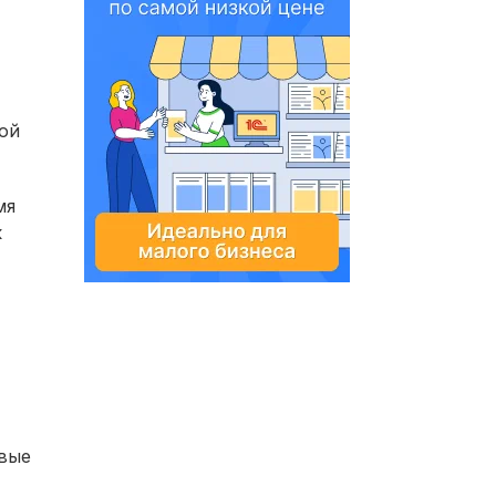
ой
мя
к
овые