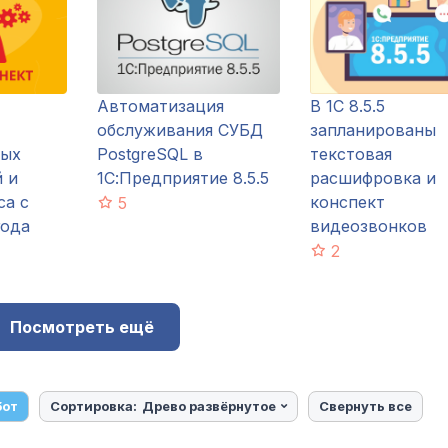
Автоматизация
В 1С 8.5.5
обслуживания СУБД
запланированы
ных
PostgreSQL в
текстовая
 и
1С:Предприятие 8.5.5
расшифровка и
са с
конспект
5
года
видеозвонков
2
Посмотреть ещё
бот
Сортировка:
Древо развёрнутое
Свернуть все