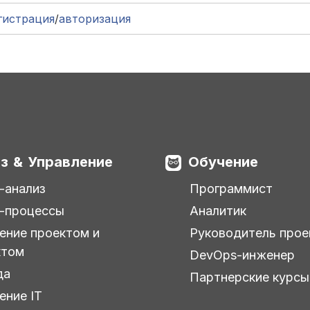
гистрация
/
авторизация
з & Управление
Обучение
-анализ
Программист
-процессы
Аналитик
ение проектом и
Руководитель прое
ктом
DevOps-инженер
да
Партнерские курсы
ение IT