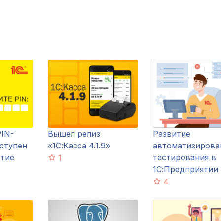
PIN-
Вышел релиз
Развитие
оступен
«1С:Касса 4.1.9»
автоматизирова
ятие
тестирования в
1
1С:Предприятии 
4