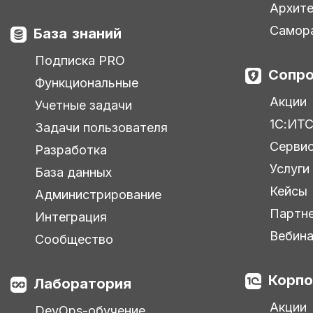
Архите
Самор
База знаний
Подписка PRO
Сопро
Функциональные
Акции
Учетные задачи
1С:ИТ
Задачи пользователя
Серви
Разработка
Услуги
База данных
Кейсы
Администрирование
Партн
Интеграция
Вебин
Сообщество
Корпо
Лаборатория
Акции
DevOps-обучение