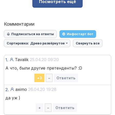
Посмотреть ещё
Комментарии
Подписаться на ответы
Инфостарт бот
Сортировка:
Древо развёрнутое
Свернуть все
Tavalik
25.04.20 09:20
1.
А что, были другие претенденты? :D
+
3
–
Ответить
aximo
26.04.20 19:28
2.
да уж )
+
–
Ответить