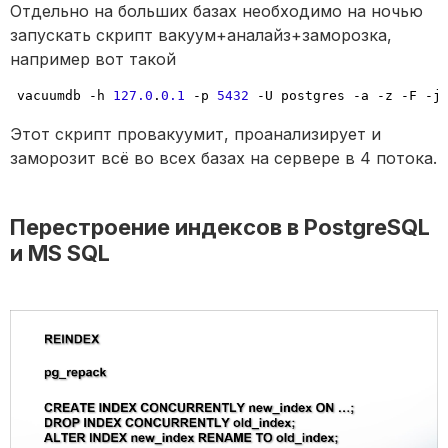
Отдельно на больших базах необходимо на ночью
запускать скрипт вакуум+аналайз+заморозка,
например вот такой
vacuumdb 
-
h 
127.0
.
0.1
-
p 
5432
-
U postgres 
-
a 
-
z 
-
F 
-
j
Этот скрипт провакуумит, проанализирует и
заморозит всё во всех базах на сервере в 4 потока.
Перестроение индексов в PostgreSQL
и MS SQL