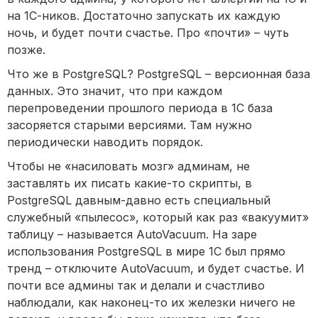
на 1С-ников. Достаточно запускать их каждую
ночь, и будет почти счастье. Про «почти» – чуть
позже.
Что же в PostgreSQL? PostgreSQL – версионная база
данных. Это значит, что при каждом
перепроведении прошлого периода в 1С база
засоряется старыми версиями. Там нужно
периодически наводить порядок.
Чтобы не «насиловать мозг» админам, не
заставлять их писать какие-то скрипты, в
PostgreSQL давным-давно есть специальный
служебный «пылесос», который как раз «вакуумит»
таблицу – называется AutoVacuum. На заре
использования PostgreSQL в мире 1С был прямо
тренд – отключите AutoVacuum, и будет счастье. И
почти все админы так и делали и счастливо
наблюдали, как наконец-то их железки ничего не