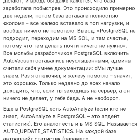
делают, и вроде бы даже кажется, что база
заработала побыстрее. Это происходило примерно
две недели, потом база вставала полностью
«колом» – все железо вставало в топ нагрузки, и
вообще ничего не помогало. Вывод: «PostgreSQL не
подходит, переходим на MS SQL, и там счастье,
потому что там делать почти ничего не нужно».
Все мольбы разработчиков PostgreSQL включить
AutoVacuum оставались неуслышанными, админы
считали себя умнее документации: «Мы лучше
знаем. Раз я отключил, и железу помогло – значит,
это хорошо». Только недавно до всех начало
доходить, что, если ты заходишь на сервер, а он
ничего не делает, у тебя беда. А не наоборот.
Еще в PostgreSQL есть AutoAnalyze (если кто не
знает, AutoAnalyze в PostgreSQL – это апдейт
статистик). Его аналог есть и в MS SQL. Называется
AUTO_UPDATE_STATISTICS. На каждой базе
автоапдейт статистик (параметр