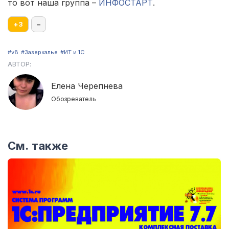
то вот наша группа –
ИНФОСТАРТ
.
+
3
–
#v8
#Зазеркалье
#ИТ и 1С
АВТОР:
Елена Черепнева
Обозреватель
См. также