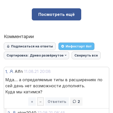
Посмотреть ещё
Комментарии
Подписаться на ответы
Инфостарт бот
Сортировка:
Древо развёрнутое
Свернуть все
Alfn
11.08.21 20:08
1.
Мда… а определяемые типы в расширениях по
сей день нет возможности дополнять.
Куда мы катимся?
+
–
Ответить
2
akim2040
12.08.21 08:45
2.