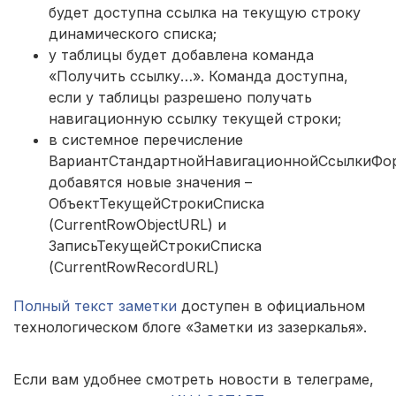
будет доступна ссылка на текущую строку
динамического списка;
у таблицы будет добавлена команда
«Получить ссылку…». Команда доступна,
если у таблицы разрешено получать
навигационную ссылку текущей строки;
в системное перечисление
ВариантСтандартнойНавигационнойСсылкиФо
добавятся новые значения –
ОбъектТекущейСтрокиСписка
(CurrentRowObjectURL) и
ЗаписьТекущейСтрокиСписка
(CurrentRowRecordURL)
Полный текст заметки
доступен в официальном
технологическом блоге «Заметки из зазеркалья».
Если вам удобнее смотреть новости в телеграме,