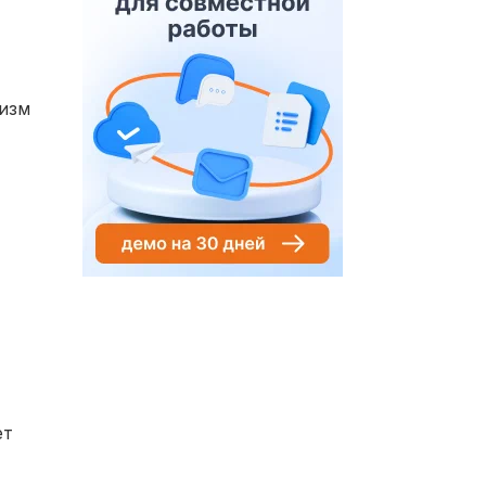
низм
ет