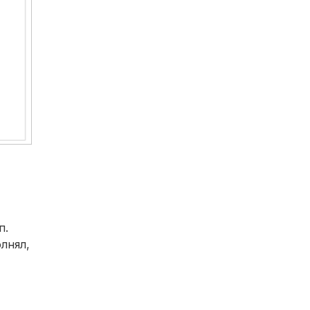
п.
лнял,