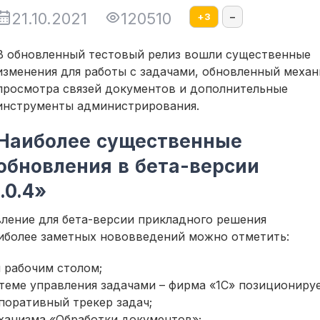
21.10.2021
120510
+
3
–
В обновленный тестовый релиз вошли существенные
изменения для работы с задачами, обновленный меха
просмотра связей документов и дополнительные
инструменты администрирования.
Наиболее существенные
обновления в бета-версии
.0.4»
ление для бета-версии прикладного решения
наиболее заметных нововведений можно отметить:
 рабочим столом;
теме управления задачами – фирма «1С» позициониру
поративный трекер задач;
ханизма «Обработки документов»;