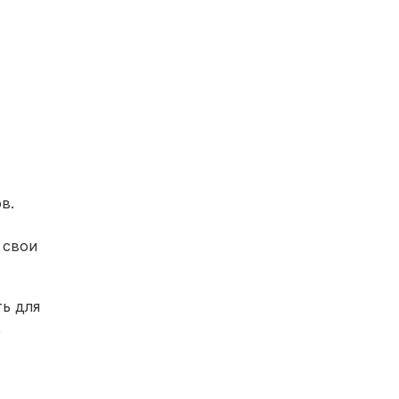
в.
 свои
ь для
,