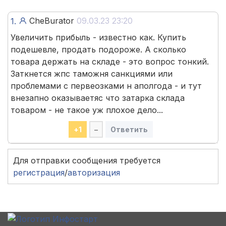
CheBurator
09.03.23 23:20
1.
Увеличить прибыль - известно как. Купить
подешевле, продать подороже. А сколько
товара держать на складе - это вопрос тонкий.
Заткнется жпс таможня санкциями или
проблемами с первеозками н аполгода - и тут
внезапно оказываетяс что затарка склада
товаром - не такое уж плохое дело...
+
1
–
Ответить
Для отправки сообщения требуется
регистрация
/
авторизация