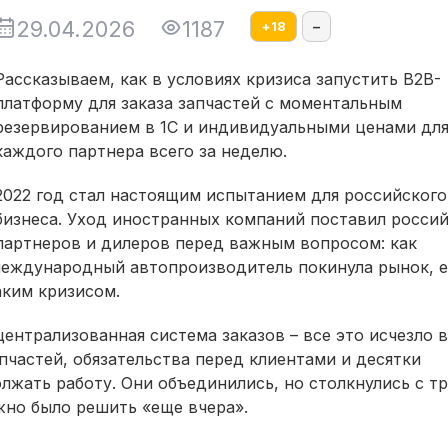
29.04.2026
1187
+
18
–
Рассказываем, как в условиях кризиса запустить B2B-
платформу для заказа запчастей с моментальным
резервированием в 1С и индивидуальными ценами дл
каждого партнера всего за неделю.
2022 год стал настоящим испытанием для российского
бизнеса. Уход иностранных компаний поставил росси
партнеров и дилеров перед важным вопросом: как
международный автопроизводитель покинула рынок, е
аким кризисом.
 централизованная система заказов – все это исчезло 
пчастей, обязательства перед клиентами и десятки
лжать работу. Они объединились, но столкнулись с т
но было решить «еще вчера».