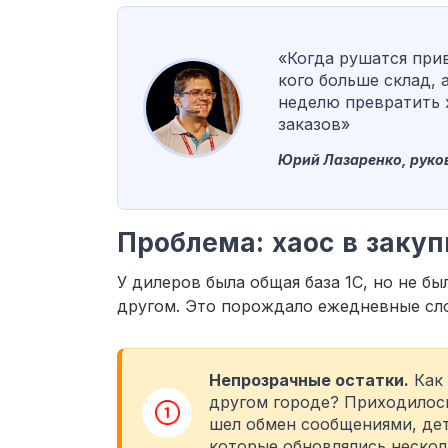
«Когда рушатся прив
кого больше склад, 
неделю превратить 
заказов»
Юрий Лазаренко, руков
Проблема: хаос в закуп
У дилеров была общая база 1С, но не б
другом. Это порождало ежедневные сл
Непрозрачные остатки.
Как 
другом городе? Приходилось
шел обмен сообщениями, дета
которые обновлялись несколь