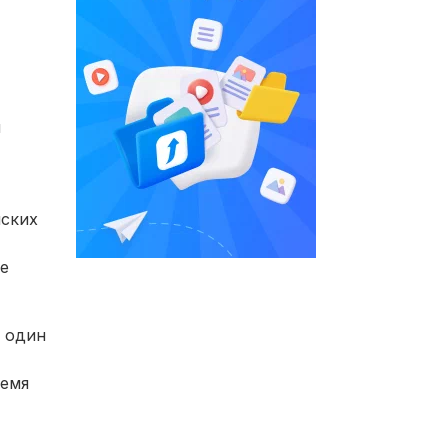
я
йских
е
в один
ремя