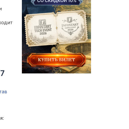
и
ходит
37
тав
я: